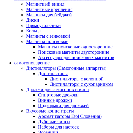
Магнитный винил
Магнитные крепления
Магниты для бейджей
Диски
Прямоугольники
Кольца
Магниты с зенковкой
Магниты поисковые
Магниты поисковые односторонние
Поисковые магниты двусторонние
Аксессуары для поисковых магнитов
самогоноварение
Дистилляторы (Самогонные аппараты)
Дистилляторы
Дистилляторы с колонной
Дистилляторы с сухопарником
Дрожжи для самогонов и вина
Спиртовые дрожжи
Винные дрожжи
Подкормки для дрожжей
Вкусовые концентраты
Ароматизаторы Etol Словения)
Дубовые чипсы
Наборы для настоек
Эссенции