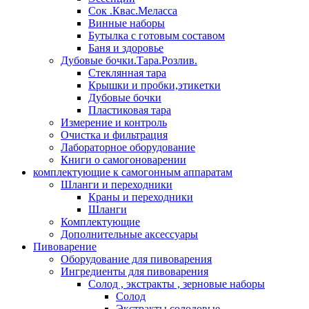
Сок .Квас.Меласса
Винные наборы
Бутылка с готовым составом
Баня и здоровье
Дубовые бочки.Тара.Розлив.
Стеклянная тара
Крышки и пробки,этикетки
Дубовые бочки
Пластиковая тара
Измерение и контроль
Очистка и фильтрация
Лабораторное оборудование
Книги о самогоноварении
комплектующие к самогонным аппаратам
Шланги и переходники
Краны и переходники
Шланги
Комплектующие
Дополнительные аксессуары
Пивоварение
Оборудование для пивоварения
Ингредиенты для пивоварения
Солод , экстракты , зерновые наборы
Солод
Экстракты солодовые