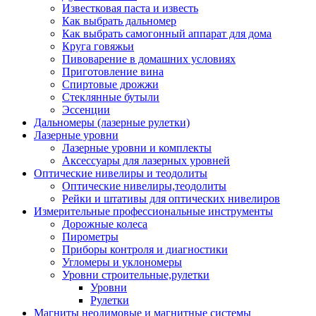
Известковая паста и известь
Как выбрать дальномер
Как выбрать самогонный аппарат для дома
Круга говяжьи
Пивоварение в домашних условиях
Приготовление вина
Спиртовые дрожжи
Стеклянные бутыли
Эссенции
Дальномеры (лазерные рулетки)
Лазерные уровни
Лазерные уровни и комплекты
Аксессуары для лазерных уровней
Оптические нивелиры и теодолиты
Оптические нивелиры,теодолиты
Рейки и штативы для оптических нивелиров
Измерительные профессиональные инструменты
Дорожные колеса
Пирометры
Приборы контроля и диагностики
Угломеры и уклономеры
Уровни строительные,рулетки
Уровни
Рулетки
Магниты неодимовые и магнитные системы