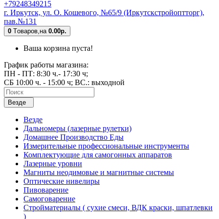
+79248349215
г. Иркутск, ул. О. Кошевого, №65/9 (Иркутскстройоптторг),
пав.№131
0
Tоваров,
на
0.00р.
Ваша корзина пуста!
График работы магазина:
ПН - ПТ: 8:30 ч.- 17:30 ч;
СБ 10:00 ч. - 15:00 ч; ВС.: выходной
Везде
Везде
Дальномеры (лазерные рулетки)
Домашнее Производство Еды
Измерительные профессиональные инструменты
Комплектующие для самогонных аппаратов
Лазерные уровни
Магниты неодимовые и магнитные системы
Оптические нивелиры
Пивоварение
Самоговарение
Стройматериалы ( сухие смеси, ВДК краски, шпатлевки
)