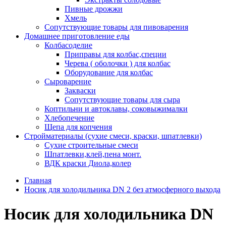
Пивные дрожжи
Хмель
Сопутствующие товары для пивоварения
Домашнее приготовление еды
Колбасоделие
Приправы для колбас,специи
Черева ( оболочки ) для колбас
Оборудование для колбас
Сыроварение
Закваски
Сопутствующие товары для сыра
Коптильни и автоклавы, соковыжималки
Хлебопечение
Щепа для копчения
Стройматериалы (сухие смеси, краски, шпатлевки)
Сухие строительные смеси
Шпатлевки,клей,пена монт.
ВДК краски Диола,колер
Главная
Носик для холодильника DN 2 без атмосферного выхода
Носик для холодильника DN