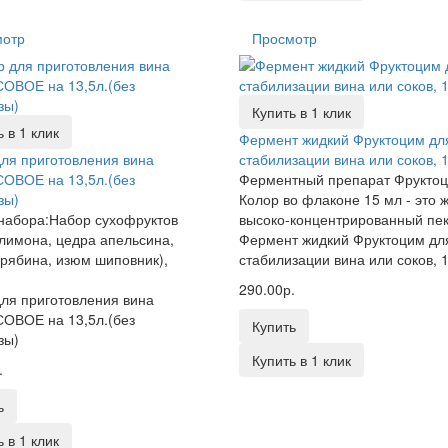
мотр
Просмотр
Купить в 1 клик
 в 1 клик
Фермент жидкий Фруктоцим дл
ля приготовления вина
стабилизации вина или соков, 
ОВОЕ на 13,5л.(без
Ферментный препарат Фрукто
зы)
Колор во флаконе 15 мл - это 
набора:Набор сухофруктов
высоко-концентрированный пек
лимона, цедра апельсина,
Фермент жидкий Фруктоцим дл
 рябина, изюм шиповник),
стабилизации вина или соков, 
290.00р.
ля приготовления вина
ОВОЕ на 13,5л.(без
Купить
зы)
Купить в 1 клик
.
ь
 в 1 клик