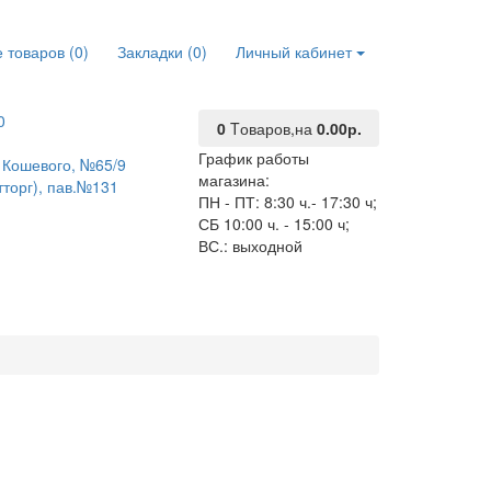
 товаров (0)
Закладки (0)
Личный кабинет
0
0
Tоваров,
на
0.00р.
График работы
О. Кошевого, №65/9
магазина:
тторг), пав.№131
ПН - ПТ: 8:30 ч.- 17:30 ч;
СБ 10:00 ч. - 15:00 ч;
ВС.: выходной