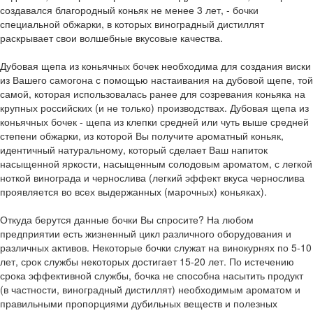
создавался благородный коньяк не менее 3 лет, - бочки
специальной обжарки, в которых виноградный дистиллят
раскрывает свои волшебные вкусовые качества.
Дубовая щепа из коньячных бочек необходима для создания виски
из Вашего самогона с помощью настаивания на дубовой щепе, той
самой, которая использовалась ранее для созревания коньяка на
крупных российских (и не только) производствах. Дубовая щепа из
коньячных бочек - щепа из клепки средней или чуть выше средней
степени обжарки, из которой Вы получите ароматный коньяк,
идентичный натуральному, который сделает Ваш напиток
насыщенной яркости, насыщенным солодовым ароматом, с легкой
ноткой винограда и чернослива (легкий эффект вкуса чернослива
проявляется во всех выдержанных (марочных) коньяках).
Откуда берутся данные бочки Вы спросите? На любом
предприятии есть жизненный цикл различного оборудования и
различных активов. Некоторые бочки служат на винокурнях по 5-10
лет, срок службы некоторых достигает 15-20 лет. По истечению
срока эффективной службы, бочка не способна насытить продукт
(в частности, виноградный дистиллят) необходимым ароматом и
правильными пропорциями дубильных веществ и полезных