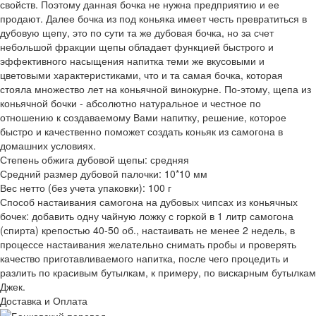
свойств. Поэтому данная бочка не нужна предприятию и ее
продают. Далее бочка из под коньяка имеет честь превратиться в
дубовую щепу, это по сути та же дубовая бочка, но за счет
небольшой фракции щепы обладает функцией быстрого и
эффективного насыщения напитка теми же вкусовыми и
цветовыми характеристиками, что и та самая бочка, которая
стояла множество лет на коньячной винокурне. По-этому, щепа из
коньячной бочки - абсолютно натуральное и честное по
отношению к создаваемому Вами напитку, решение, которое
быстро и качественно поможет создать коньяк из самогона в
домашних условиях.
Степень обжига дубовой щепы: средняя
Средний размер дубовой палочки: 10*10 мм
Вес нетто (без учета упаковки): 100 г
Способ настаивания самогона на дубовых чипсах из коньячных
бочек: добавить одну чайную ложку с горкой в 1 литр самогона
(спирта) крепостью 40-50 об., настаивать не менее 2 недель, в
процессе настаивания желательно снимать пробы и проверять
качество приготавливаемого напитка, после чего процедить и
разлить по красивым бутылкам, к примеру, по вискарным бутылкам
Джек.
Доставка и Оплата