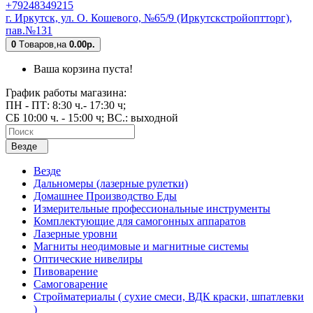
+79248349215
г. Иркутск, ул. О. Кошевого, №65/9 (Иркутскстройоптторг),
пав.№131
0
Tоваров,
на
0.00р.
Ваша корзина пуста!
График работы магазина:
ПН - ПТ: 8:30 ч.- 17:30 ч;
СБ 10:00 ч. - 15:00 ч; ВС.: выходной
Везде
Везде
Дальномеры (лазерные рулетки)
Домашнее Производство Еды
Измерительные профессиональные инструменты
Комплектующие для самогонных аппаратов
Лазерные уровни
Магниты неодимовые и магнитные системы
Оптические нивелиры
Пивоварение
Самоговарение
Стройматериалы ( сухие смеси, ВДК краски, шпатлевки
)