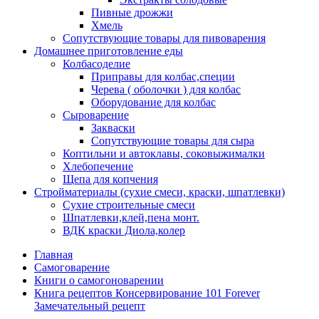
Пивные дрожжи
Хмель
Сопутствующие товары для пивоварения
Домашнее приготовление еды
Колбасоделие
Приправы для колбас,специи
Черева ( оболочки ) для колбас
Оборудование для колбас
Сыроварение
Закваски
Сопутствующие товары для сыра
Коптильни и автоклавы, соковыжималки
Хлебопечение
Щепа для копчения
Стройматериалы (сухие смеси, краски, шпатлевки)
Сухие строительные смеси
Шпатлевки,клей,пена монт.
ВДК краски Диола,колер
Главная
Самоговарение
Книги о самогоноварении
Книга рецептов Консервирование 101 Forever
Замечательный рецепт