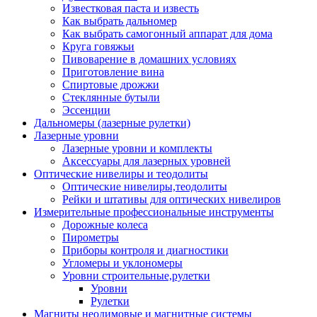
Известковая паста и известь
Как выбрать дальномер
Как выбрать самогонный аппарат для дома
Круга говяжьи
Пивоварение в домашних условиях
Приготовление вина
Спиртовые дрожжи
Стеклянные бутыли
Эссенции
Дальномеры (лазерные рулетки)
Лазерные уровни
Лазерные уровни и комплекты
Аксессуары для лазерных уровней
Оптические нивелиры и теодолиты
Оптические нивелиры,теодолиты
Рейки и штативы для оптических нивелиров
Измерительные профессиональные инструменты
Дорожные колеса
Пирометры
Приборы контроля и диагностики
Угломеры и уклономеры
Уровни строительные,рулетки
Уровни
Рулетки
Магниты неодимовые и магнитные системы