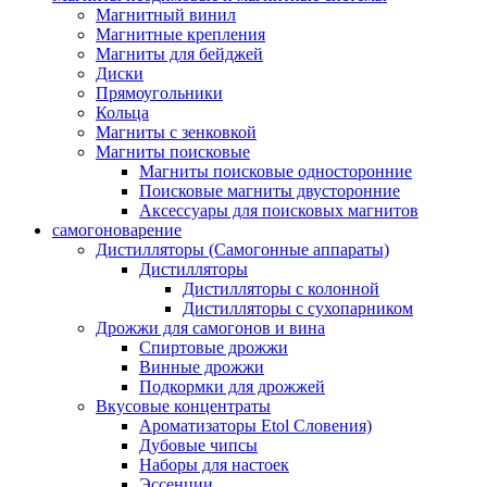
Магнитный винил
Магнитные крепления
Магниты для бейджей
Диски
Прямоугольники
Кольца
Магниты с зенковкой
Магниты поисковые
Магниты поисковые односторонние
Поисковые магниты двусторонние
Аксессуары для поисковых магнитов
самогоноварение
Дистилляторы (Самогонные аппараты)
Дистилляторы
Дистилляторы с колонной
Дистилляторы с сухопарником
Дрожжи для самогонов и вина
Спиртовые дрожжи
Винные дрожжи
Подкормки для дрожжей
Вкусовые концентраты
Ароматизаторы Etol Словения)
Дубовые чипсы
Наборы для настоек
Эссенции