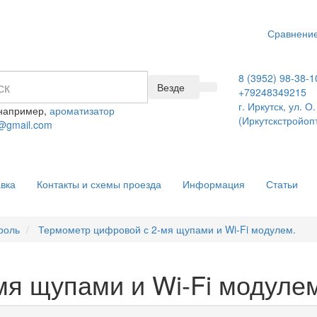
Сравнение
8 (3952) 98-38-1
Везде
+79248349215
г. Иркутск, ул. 
 например,
ароматизатор
(Иркутскстройоп
@gmail.com
вка
Контакты и схемы проезда
Информация
Статьи
роль
Термометр цифровой с 2-мя щупами и Wi-Fi модулем.
мя щупами и Wi-Fi модуле