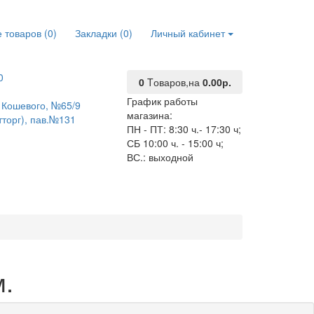
 товаров (0)
Закладки (0)
Личный кабинет
0
0
Tоваров,
на
0.00р.
График работы
О. Кошевого, №65/9
магазина:
тторг), пав.№131
ПН - ПТ: 8:30 ч.- 17:30 ч;
СБ 10:00 ч. - 15:00 ч;
ВС.: выходной
м.