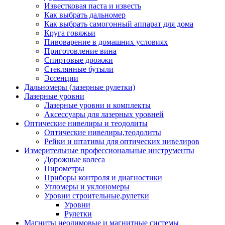
Известковая паста и известь
Как выбрать дальномер
Как выбрать самогонный аппарат для дома
Круга говяжьи
Пивоварение в домашних условиях
Приготовление вина
Спиртовые дрожжи
Стеклянные бутыли
Эссенции
Дальномеры (лазерные рулетки)
Лазерные уровни
Лазерные уровни и комплекты
Аксессуары для лазерных уровней
Оптические нивелиры и теодолиты
Оптические нивелиры,теодолиты
Рейки и штативы для оптических нивелиров
Измерительные профессиональные инструменты
Дорожные колеса
Пирометры
Приборы контроля и диагностики
Угломеры и уклономеры
Уровни строительные,рулетки
Уровни
Рулетки
Магниты неодимовые и магнитные системы