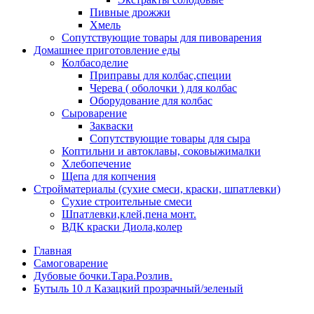
Пивные дрожжи
Хмель
Сопутствующие товары для пивоварения
Домашнее приготовление еды
Колбасоделие
Приправы для колбас,специи
Черева ( оболочки ) для колбас
Оборудование для колбас
Сыроварение
Закваски
Сопутствующие товары для сыра
Коптильни и автоклавы, соковыжималки
Хлебопечение
Щепа для копчения
Стройматериалы (сухие смеси, краски, шпатлевки)
Сухие строительные смеси
Шпатлевки,клей,пена монт.
ВДК краски Диола,колер
Главная
Самоговарение
Дубовые бочки.Тара.Розлив.
Бутыль 10 л Казацкий прозрачный/зеленый