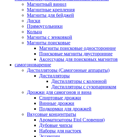
Магнитный винил
Магнитные крепления
Магниты для бейджей
Диски
Прямоугольники
Кольца
Магниты с зенковкой
Магниты поисковые
Магниты поисковые односторонние
Поисковые магниты двусторонние
Аксессуары для поисковых магнитов
самогоноварение
Дистилляторы (Самогонные аппараты)
Дистилляторы
Дистилляторы с колонной
Дистилляторы с сухопарником
Дрожжи для самогонов и вина
Спиртовые дрожжи
Винные дрожжи
Подкормки для дрожжей
Вкусовые концентраты
Ароматизаторы Etol Словения)
Дубовые чипсы
Наборы для настоек
Эссенции