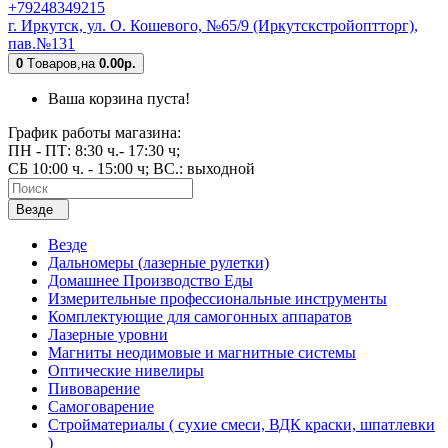
+79248349215
г. Иркутск, ул. О. Кошевого, №65/9 (Иркутскстройоптторг),
пав.№131
0
Tоваров,
на
0.00р.
Ваша корзина пуста!
График работы магазина:
ПН - ПТ: 8:30 ч.- 17:30 ч;
СБ 10:00 ч. - 15:00 ч; ВС.: выходной
Везде
Везде
Дальномеры (лазерные рулетки)
Домашнее Производство Еды
Измерительные профессиональные инструменты
Комплектующие для самогонных аппаратов
Лазерные уровни
Магниты неодимовые и магнитные системы
Оптические нивелиры
Пивоварение
Самоговарение
Стройматериалы ( сухие смеси, ВДК краски, шпатлевки
)