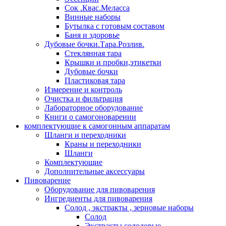
Сок .Квас.Меласса
Винные наборы
Бутылка с готовым составом
Баня и здоровье
Дубовые бочки.Тара.Розлив.
Стеклянная тара
Крышки и пробки,этикетки
Дубовые бочки
Пластиковая тара
Измерение и контроль
Очистка и фильтрация
Лабораторное оборудование
Книги о самогоноварении
комплектующие к самогонным аппаратам
Шланги и переходники
Краны и переходники
Шланги
Комплектующие
Дополнительные аксессуары
Пивоварение
Оборудование для пивоварения
Ингредиенты для пивоварения
Солод , экстракты , зерновые наборы
Солод
Экстракты солодовые