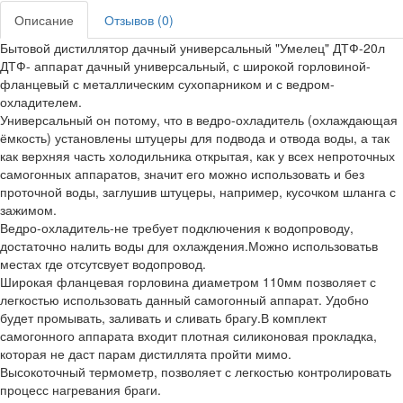
Описание
Отзывов (0)
Бытовой дистиллятор дачный универсальный "Умелец" ДТФ-20л
ДТФ- аппарат дачный универсальный, с широкой горловиной-
фланцевый с металлическим сухопарником и с ведром-
охладителем.
Универсальный он потому, что в ведро-охладитель (охлаждающая
ёмкость) установлены штуцеры для подвода и отвода воды, а так
как верхняя часть холодильника открытая, как у всех непроточных
самогонных аппаратов, значит его можно использовать и без
проточной воды, заглушив штуцеры, например, кусочком шланга с
зажимом.
Ведро-охладитель-не требует подключения к водопроводу,
достаточно налить воды для охлаждения.Можно использоватьв
местах где отсутсвует водопровод.
Широкая фланцевая горловина диаметром 110мм позволяет с
легкостью использовать данный самогонный аппарат. Удобно
будет промывать, заливать и сливать брагу.В комплект
самогонного аппарата входит плотная силиконовая прокладка,
которая не даст парам дистиллята пройти мимо.
Высокоточный термометр, позволяет с легкостью контролировать
процесс нагревания браги.