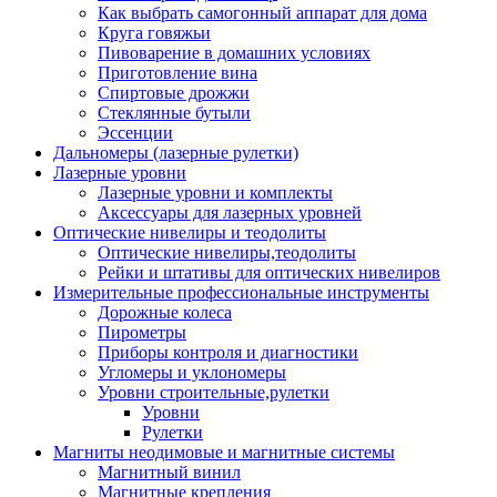
Как выбрать самогонный аппарат для дома
Круга говяжьи
Пивоварение в домашних условиях
Приготовление вина
Спиртовые дрожжи
Стеклянные бутыли
Эссенции
Дальномеры (лазерные рулетки)
Лазерные уровни
Лазерные уровни и комплекты
Аксессуары для лазерных уровней
Оптические нивелиры и теодолиты
Оптические нивелиры,теодолиты
Рейки и штативы для оптических нивелиров
Измерительные профессиональные инструменты
Дорожные колеса
Пирометры
Приборы контроля и диагностики
Угломеры и уклономеры
Уровни строительные,рулетки
Уровни
Рулетки
Магниты неодимовые и магнитные системы
Магнитный винил
Магнитные крепления