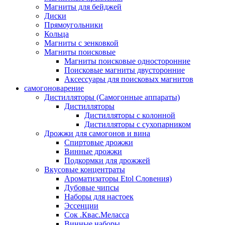
Магниты для бейджей
Диски
Прямоугольники
Кольца
Магниты с зенковкой
Магниты поисковые
Магниты поисковые односторонние
Поисковые магниты двусторонние
Аксессуары для поисковых магнитов
самогоноварение
Дистилляторы (Самогонные аппараты)
Дистилляторы
Дистилляторы с колонной
Дистилляторы с сухопарником
Дрожжи для самогонов и вина
Спиртовые дрожжи
Винные дрожжи
Подкормки для дрожжей
Вкусовые концентраты
Ароматизаторы Etol Словения)
Дубовые чипсы
Наборы для настоек
Эссенции
Сок .Квас.Меласса
Винные наборы