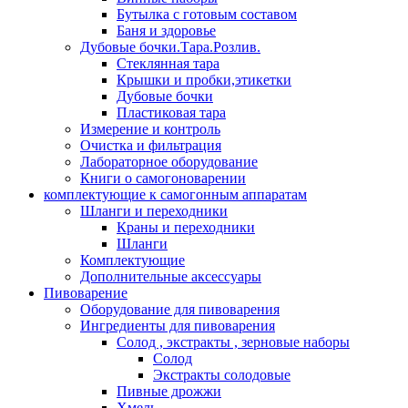
Бутылка с готовым составом
Баня и здоровье
Дубовые бочки.Тара.Розлив.
Стеклянная тара
Крышки и пробки,этикетки
Дубовые бочки
Пластиковая тара
Измерение и контроль
Очистка и фильтрация
Лабораторное оборудование
Книги о самогоноварении
комплектующие к самогонным аппаратам
Шланги и переходники
Краны и переходники
Шланги
Комплектующие
Дополнительные аксессуары
Пивоварение
Оборудование для пивоварения
Ингредиенты для пивоварения
Солод , экстракты , зерновые наборы
Солод
Экстракты солодовые
Пивные дрожжи
Хмель