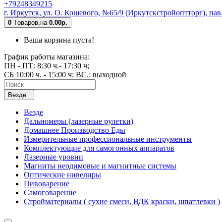
+79248349215
г. Иркутск, ул. О. Кошевого, №65/9 (Иркутскстройоптторг), па
0
Tоваров,
на
0.00р.
Ваша корзина пуста!
График работы магазина:
ПН - ПТ: 8:30 ч.- 17:30 ч;
СБ 10:00 ч. - 15:00 ч; ВС.: выходной
Везде
Везде
Дальномеры (лазерные рулетки)
Домашнее Производство Еды
Измерительные профессиональные инструменты
Комплектующие для самогонных аппаратов
Лазерные уровни
Магниты неодимовые и магнитные системы
Оптические нивелиры
Пивоварение
Самоговарение
Стройматериалы ( сухие смеси, ВДК краски, шпатлевки )