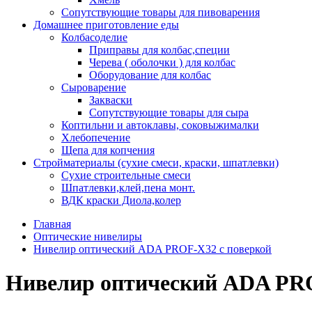
Сопутствующие товары для пивоварения
Домашнее приготовление еды
Колбасоделие
Приправы для колбас,специи
Черева ( оболочки ) для колбас
Оборудование для колбас
Сыроварение
Закваски
Сопутствующие товары для сыра
Коптильни и автоклавы, соковыжималки
Хлебопечение
Щепа для копчения
Стройматериалы (сухие смеси, краски, шпатлевки)
Сухие строительные смеси
Шпатлевки,клей,пена монт.
ВДК краски Диола,колер
Главная
Оптические нивелиры
Нивелир оптический ADA PROF-X32 с поверкой
Нивелир оптический ADA PRO