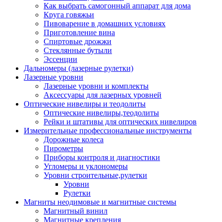
Как выбрать самогонный аппарат для дома
Круга говяжьи
Пивоварение в домашних условиях
Приготовление вина
Спиртовые дрожжи
Стеклянные бутыли
Эссенции
Дальномеры (лазерные рулетки)
Лазерные уровни
Лазерные уровни и комплекты
Аксессуары для лазерных уровней
Оптические нивелиры и теодолиты
Оптические нивелиры,теодолиты
Рейки и штативы для оптических нивелиров
Измерительные профессиональные инструменты
Дорожные колеса
Пирометры
Приборы контроля и диагностики
Угломеры и уклономеры
Уровни строительные,рулетки
Уровни
Рулетки
Магниты неодимовые и магнитные системы
Магнитный винил
Магнитные крепления