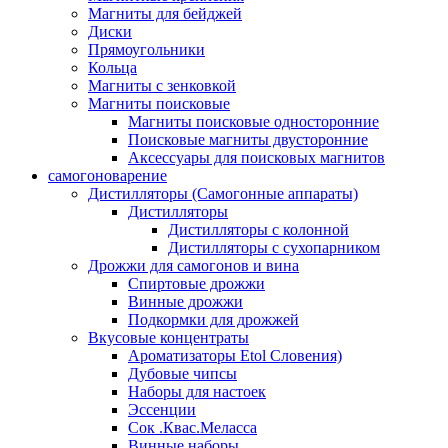
Магниты для бейджей
Диски
Прямоугольники
Кольца
Магниты с зенковкой
Магниты поисковые
Магниты поисковые односторонние
Поисковые магниты двусторонние
Аксессуары для поисковых магнитов
самогоноварение
Дистилляторы (Самогонные аппараты)
Дистилляторы
Дистилляторы с колонной
Дистилляторы с сухопарником
Дрожжи для самогонов и вина
Спиртовые дрожжи
Винные дрожжи
Подкормки для дрожжей
Вкусовые концентраты
Ароматизаторы Etol Словения)
Дубовые чипсы
Наборы для настоек
Эссенции
Сок .Квас.Меласса
Винные наборы