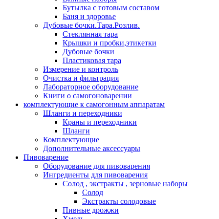
Бутылка с готовым составом
Баня и здоровье
Дубовые бочки.Тара.Розлив.
Стеклянная тара
Крышки и пробки,этикетки
Дубовые бочки
Пластиковая тара
Измерение и контроль
Очистка и фильтрация
Лабораторное оборудование
Книги о самогоноварении
комплектующие к самогонным аппаратам
Шланги и переходники
Краны и переходники
Шланги
Комплектующие
Дополнительные аксессуары
Пивоварение
Оборудование для пивоварения
Ингредиенты для пивоварения
Солод , экстракты , зерновые наборы
Солод
Экстракты солодовые
Пивные дрожжи
Хмель