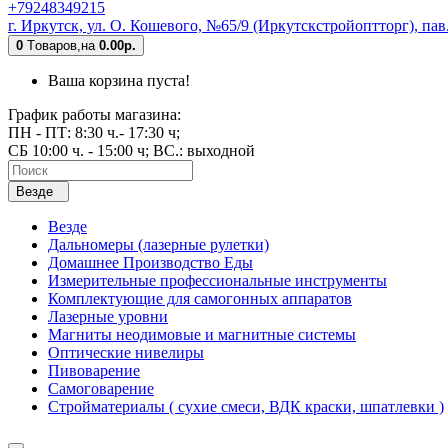
+79248349215
г. Иркутск, ул. О. Кошевого, №65/9 (Иркутскстройоптторг), па
0
Tоваров,
на
0.00р.
Ваша корзина пуста!
График работы магазина:
ПН - ПТ: 8:30 ч.- 17:30 ч;
СБ 10:00 ч. - 15:00 ч; ВС.: выходной
Везде
Везде
Дальномеры (лазерные рулетки)
Домашнее Производство Еды
Измерительные профессиональные инструменты
Комплектующие для самогонных аппаратов
Лазерные уровни
Магниты неодимовые и магнитные системы
Оптические нивелиры
Пивоварение
Самоговарение
Стройматериалы ( сухие смеси, ВДК краски, шпатлевки )