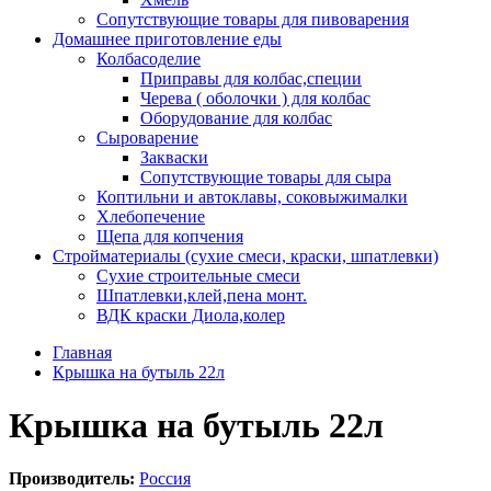
Сопутствующие товары для пивоварения
Домашнее приготовление еды
Колбасоделие
Приправы для колбас,специи
Черева ( оболочки ) для колбас
Оборудование для колбас
Сыроварение
Закваски
Сопутствующие товары для сыра
Коптильни и автоклавы, соковыжималки
Хлебопечение
Щепа для копчения
Стройматериалы (сухие смеси, краски, шпатлевки)
Сухие строительные смеси
Шпатлевки,клей,пена монт.
ВДК краски Диола,колер
Главная
Крышка на бутыль 22л
Крышка на бутыль 22л
Производитель:
Россия