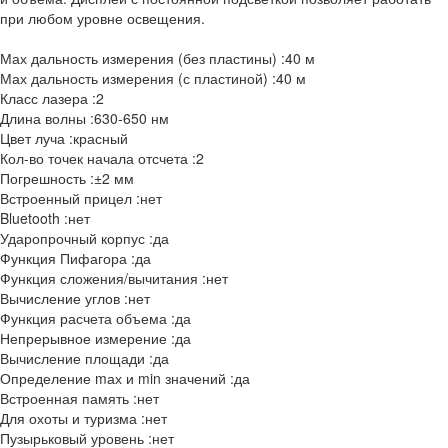
при любом уровне освещения.
Мах дальность измерения (без пластины) :40 м
Мах дальность измерения (с пластиной) :40 м
Класс лазера :2
Длина волны :630-650 нм
Цвет луча :красный
Кол-во точек начала отсчета :2
Погрешность :±2 мм
Встроенный прицел :нет
Bluetooth :нет
Ударопрочный корпус :да
Функция Пифагора :да
Функция сложения/вычитания :нет
Вычисление углов :нет
Функция расчета объема :да
Непрерывное измерение :да
Вычисление площади :да
Определение mах и min значений :да
Встроенная память :нет
Для охоты и туризма :нет
Пузырьковый уровень :нет