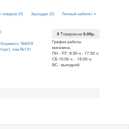
 товаров (0)
Закладки (0)
Личный кабинет
0
0
Tоваров,
на
0.00р.
График работы
О. Кошевого, №65/9
магазина:
тторг), пав.№131
ПН - ПТ: 8:30 ч.- 17:30 ч;
СБ 10:00 ч. - 15:00 ч;
ВС.: выходной