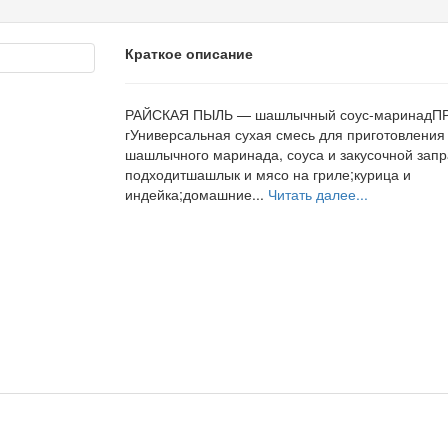
Краткое описание
РАЙСКАЯ ПЫЛЬ — шашлычный соус-маринадП
гУниверсальная сухая смесь для приготовления
шашлычного маринада, соуса и закусочной запр
подходитшашлык и мясо на гриле;курица и
индейка;домашние...
Читать далее...