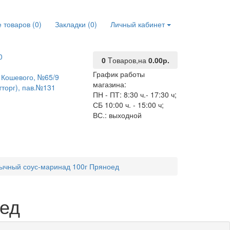
 товаров (0)
Закладки (0)
Личный кабинет
0
0
Tоваров,
на
0.00р.
График работы
О. Кошевого, №65/9
магазина:
тторг), пав.№131
ПН - ПТ: 8:30 ч.- 17:30 ч;
СБ 10:00 ч. - 15:00 ч;
ВС.: выходной
ычный соус-маринад 100г Пряноед
оед