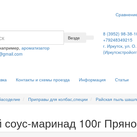
Сравнение
8 (3952) 98-38-1
Везде
+79248349215
г. Иркутск, ул. 
 например,
ароматизатор
(Иркутскстройоп
@gmail.com
вка
Контакты и схемы проезда
Информация
Статьи
басоделие
Приправы для колбас,специи
Райская пыль шашл
 соус-маринад 100г Прян