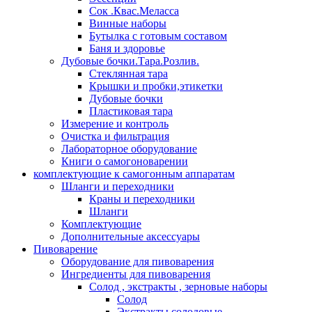
Сок .Квас.Меласса
Винные наборы
Бутылка с готовым составом
Баня и здоровье
Дубовые бочки.Тара.Розлив.
Стеклянная тара
Крышки и пробки,этикетки
Дубовые бочки
Пластиковая тара
Измерение и контроль
Очистка и фильтрация
Лабораторное оборудование
Книги о самогоноварении
комплектующие к самогонным аппаратам
Шланги и переходники
Краны и переходники
Шланги
Комплектующие
Дополнительные аксессуары
Пивоварение
Оборудование для пивоварения
Ингредиенты для пивоварения
Солод , экстракты , зерновые наборы
Солод
Экстракты солодовые