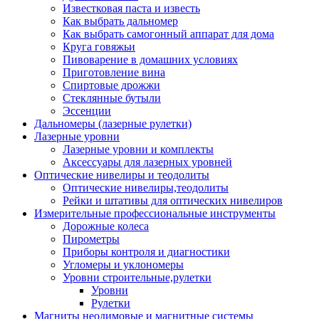
Известковая паста и известь
Как выбрать дальномер
Как выбрать самогонный аппарат для дома
Круга говяжьи
Пивоварение в домашних условиях
Приготовление вина
Спиртовые дрожжи
Стеклянные бутыли
Эссенции
Дальномеры (лазерные рулетки)
Лазерные уровни
Лазерные уровни и комплекты
Аксессуары для лазерных уровней
Оптические нивелиры и теодолиты
Оптические нивелиры,теодолиты
Рейки и штативы для оптических нивелиров
Измерительные профессиональные инструменты
Дорожные колеса
Пирометры
Приборы контроля и диагностики
Угломеры и уклономеры
Уровни строительные,рулетки
Уровни
Рулетки
Магниты неодимовые и магнитные системы