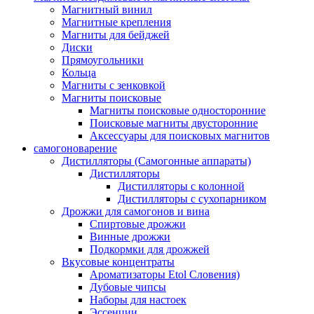
Магнитный винил
Магнитные крепления
Магниты для бейджей
Диски
Прямоугольники
Кольца
Магниты с зенковкой
Магниты поисковые
Магниты поисковые односторонние
Поисковые магниты двусторонние
Аксессуары для поисковых магнитов
самогоноварение
Дистилляторы (Самогонные аппараты)
Дистилляторы
Дистилляторы с колонной
Дистилляторы с сухопарником
Дрожжи для самогонов и вина
Спиртовые дрожжи
Винные дрожжи
Подкормки для дрожжей
Вкусовые концентраты
Ароматизаторы Etol Словения)
Дубовые чипсы
Наборы для настоек
Эссенции