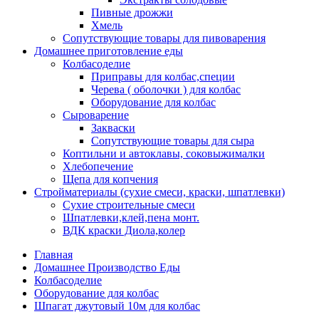
Пивные дрожжи
Хмель
Сопутствующие товары для пивоварения
Домашнее приготовление еды
Колбасоделие
Приправы для колбас,специи
Черева ( оболочки ) для колбас
Оборудование для колбас
Сыроварение
Закваски
Сопутствующие товары для сыра
Коптильни и автоклавы, соковыжималки
Хлебопечение
Щепа для копчения
Стройматериалы (сухие смеси, краски, шпатлевки)
Сухие строительные смеси
Шпатлевки,клей,пена монт.
ВДК краски Диола,колер
Главная
Домашнее Производство Еды
Колбасоделие
Оборудование для колбас
Шпагат джутовый 10м для колбас