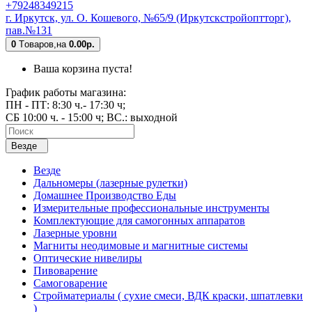
+79248349215
г. Иркутск, ул. О. Кошевого, №65/9 (Иркутскстройоптторг),
пав.№131
0
Tоваров,
на
0.00р.
Ваша корзина пуста!
График работы магазина:
ПН - ПТ: 8:30 ч.- 17:30 ч;
СБ 10:00 ч. - 15:00 ч; ВС.: выходной
Везде
Везде
Дальномеры (лазерные рулетки)
Домашнее Производство Еды
Измерительные профессиональные инструменты
Комплектующие для самогонных аппаратов
Лазерные уровни
Магниты неодимовые и магнитные системы
Оптические нивелиры
Пивоварение
Самоговарение
Стройматериалы ( сухие смеси, ВДК краски, шпатлевки
)