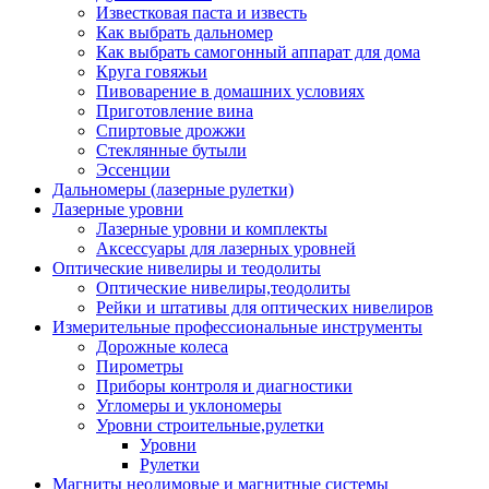
Известковая паста и известь
Как выбрать дальномер
Как выбрать самогонный аппарат для дома
Круга говяжьи
Пивоварение в домашних условиях
Приготовление вина
Спиртовые дрожжи
Стеклянные бутыли
Эссенции
Дальномеры (лазерные рулетки)
Лазерные уровни
Лазерные уровни и комплекты
Аксессуары для лазерных уровней
Оптические нивелиры и теодолиты
Оптические нивелиры,теодолиты
Рейки и штативы для оптических нивелиров
Измерительные профессиональные инструменты
Дорожные колеса
Пирометры
Приборы контроля и диагностики
Угломеры и уклономеры
Уровни строительные,рулетки
Уровни
Рулетки
Магниты неодимовые и магнитные системы