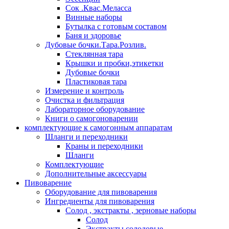
Сок .Квас.Меласса
Винные наборы
Бутылка с готовым составом
Баня и здоровье
Дубовые бочки.Тара.Розлив.
Стеклянная тара
Крышки и пробки,этикетки
Дубовые бочки
Пластиковая тара
Измерение и контроль
Очистка и фильтрация
Лабораторное оборудование
Книги о самогоноварении
комплектующие к самогонным аппаратам
Шланги и переходники
Краны и переходники
Шланги
Комплектующие
Дополнительные аксессуары
Пивоварение
Оборудование для пивоварения
Ингредиенты для пивоварения
Солод , экстракты , зерновые наборы
Солод
Экстракты солодовые