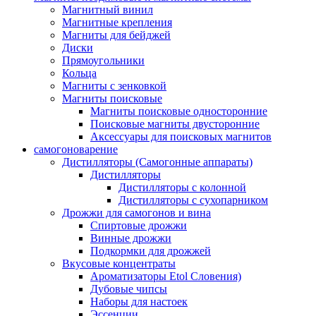
Магнитный винил
Магнитные крепления
Магниты для бейджей
Диски
Прямоугольники
Кольца
Магниты с зенковкой
Магниты поисковые
Магниты поисковые односторонние
Поисковые магниты двусторонние
Аксессуары для поисковых магнитов
самогоноварение
Дистилляторы (Самогонные аппараты)
Дистилляторы
Дистилляторы с колонной
Дистилляторы с сухопарником
Дрожжи для самогонов и вина
Спиртовые дрожжи
Винные дрожжи
Подкормки для дрожжей
Вкусовые концентраты
Ароматизаторы Etol Словения)
Дубовые чипсы
Наборы для настоек
Эссенции