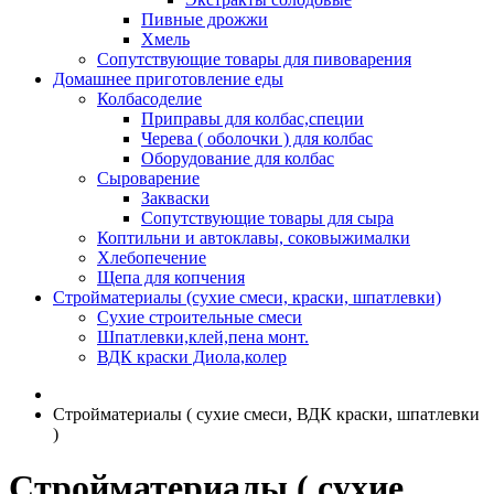
Пивные дрожжи
Хмель
Сопутствующие товары для пивоварения
Домашнее приготовление еды
Колбасоделие
Приправы для колбас,специи
Черева ( оболочки ) для колбас
Оборудование для колбас
Сыроварение
Закваски
Сопутствующие товары для сыра
Коптильни и автоклавы, соковыжималки
Хлебопечение
Щепа для копчения
Стройматериалы (сухие смеси, краски, шпатлевки)
Сухие строительные смеси
Шпатлевки,клей,пена монт.
ВДК краски Диола,колер
Стройматериалы ( сухие смеси, ВДК краски, шпатлевки
)
Стройматериалы ( сухие