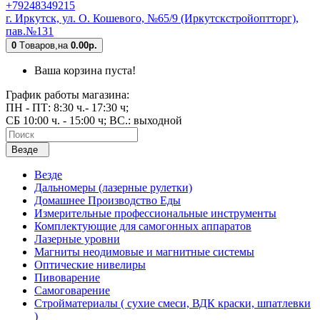
+79248349215
г. Иркутск, ул. О. Кошевого, №65/9 (Иркутскстройоптторг),
пав.№131
0
Tоваров,
на
0.00р.
Ваша корзина пуста!
График работы магазина:
ПН - ПТ: 8:30 ч.- 17:30 ч;
СБ 10:00 ч. - 15:00 ч; ВС.: выходной
Везде
Везде
Дальномеры (лазерные рулетки)
Домашнее Производство Еды
Измерительные профессиональные инструменты
Комплектующие для самогонных аппаратов
Лазерные уровни
Магниты неодимовые и магнитные системы
Оптические нивелиры
Пивоварение
Самоговарение
Стройматериалы ( сухие смеси, ВДК краски, шпатлевки
)