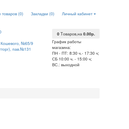
 товаров (0)
Закладки (0)
Личный кабинет
0
0
Tоваров,
на
0.00р.
График работы
О. Кошевого, №65/9
магазина:
тторг), пав.№131
ПН - ПТ: 8:30 ч.- 17:30 ч;
СБ 10:00 ч. - 15:00 ч;
ВС.: выходной