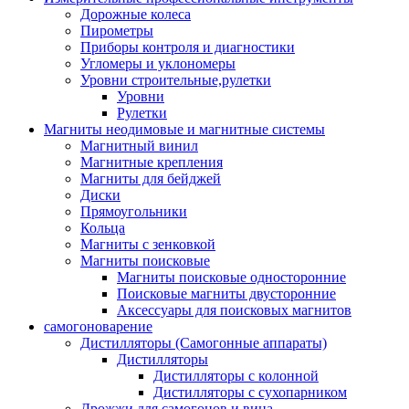
Дорожные колеса
Пирометры
Приборы контроля и диагностики
Угломеры и уклономеры
Уровни строительные,рулетки
Уровни
Рулетки
Магниты неодимовые и магнитные системы
Магнитный винил
Магнитные крепления
Магниты для бейджей
Диски
Прямоугольники
Кольца
Магниты с зенковкой
Магниты поисковые
Магниты поисковые односторонние
Поисковые магниты двусторонние
Аксессуары для поисковых магнитов
самогоноварение
Дистилляторы (Самогонные аппараты)
Дистилляторы
Дистилляторы с колонной
Дистилляторы с сухопарником
Дрожжи для самогонов и вина