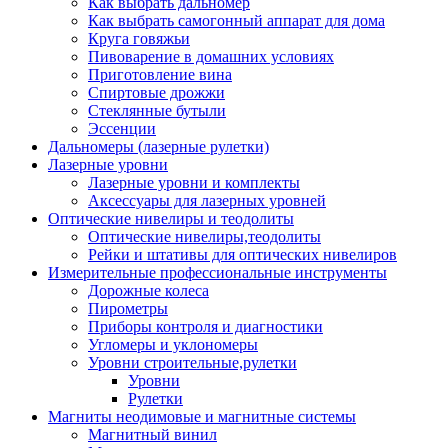
Как выбрать дальномер
Как выбрать самогонный аппарат для дома
Круга говяжьи
Пивоварение в домашних условиях
Приготовление вина
Спиртовые дрожжи
Стеклянные бутыли
Эссенции
Дальномеры (лазерные рулетки)
Лазерные уровни
Лазерные уровни и комплекты
Аксессуары для лазерных уровней
Оптические нивелиры и теодолиты
Оптические нивелиры,теодолиты
Рейки и штативы для оптических нивелиров
Измерительные профессиональные инструменты
Дорожные колеса
Пирометры
Приборы контроля и диагностики
Угломеры и уклономеры
Уровни строительные,рулетки
Уровни
Рулетки
Магниты неодимовые и магнитные системы
Магнитный винил