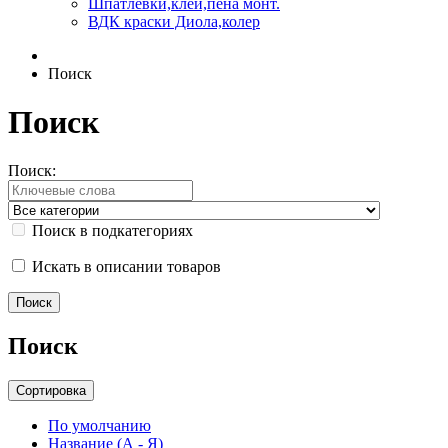
Шпатлевки,клей,пена монт.
ВДК краски Диола,колер
Поиск
Поиск
Поиск:
Поиск в подкатегориях
Искать в описании товаров
Поиск
Сортировка
По умолчанию
Название (А - Я)