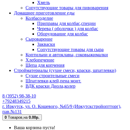
Хмель
Сопутствующие товары для пивоварения
Домашнее приготовление еды
Колбасоделие
Приправы для колбас,специи
Черева ( оболочки ) для колбас
Оборудование для колбас
Сыроварение
Закваски
Сопутствующие товары для сыра
Коптильни и автоклавы, соковыжималки
Хлебопечение
Щепа для копчения
Стройматериалы (сухие смеси, краски, шпатлевки)
Сухие строительные смеси
Шпатлевки,клей,пена монт.
ВДК краски Диола,колер
8 (3952) 98-38-10
+79248349215
г. Иркутск, ул. О. Кошевого, №65/9 (Иркутскстройоптторг),
пав.№131
0
Tоваров,
на
0.00р.
Ваша корзина пуста!