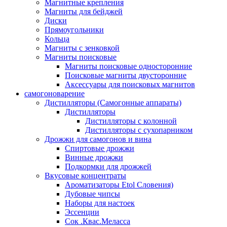
Магнитные крепления
Магниты для бейджей
Диски
Прямоугольники
Кольца
Магниты с зенковкой
Магниты поисковые
Магниты поисковые односторонние
Поисковые магниты двусторонние
Аксессуары для поисковых магнитов
самогоноварение
Дистилляторы (Самогонные аппараты)
Дистилляторы
Дистилляторы с колонной
Дистилляторы с сухопарником
Дрожжи для самогонов и вина
Спиртовые дрожжи
Винные дрожжи
Подкормки для дрожжей
Вкусовые концентраты
Ароматизаторы Etol Словения)
Дубовые чипсы
Наборы для настоек
Эссенции
Сок .Квас.Меласса