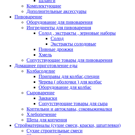
Шланги
Комплектующие
Дополнительные аксессуары
Пивоварение
Оборудование для пивоварения
Ингредиенты для пивоварения
Солод , экстракты , зерновые наборы
Солод
Экстракты солодовые
Пивные дрожжи
Хмель
Сопутствующие товары для пивоварения
Домашнее приготовление еды
Колбасоделие
Приправы для колбас,специи
Черева ( оболочки ) для колбас
Оборудование для колбас
Сыроварение
Закваски
Сопутствующие товары для сыра
Коптильни и автоклавы, соковыжималки
Хлебопечение
Щепа для копчения
Стройматериалы (сухие смеси, краски, шпатлевки)
Сухие строительные смеси