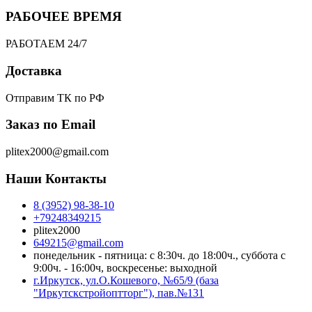
РАБОЧЕЕ ВРЕМЯ
РАБОТАЕМ 24/7
Доставка
Отправим ТК по РФ
Заказ по Email
plitex2000@gmail.com
Наши Контакты
8 (3952) 98-38-10
+79248349215
plitex2000
649215@gmail.com
понедельник - пятница: с 8:30ч. до 18:00ч., суббота с
9:00ч. - 16:00ч, воскресенье: выходной
г.Иркутск, ул.О.Кошевого, №65/9 (база
"Иркутскстройоптторг"), пав.№131