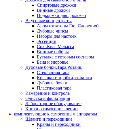
Спиртовые дрожжи
Винные дрожжи
Подкормки для дрожжей
Вкусовые концентраты
Ароматизаторы Etol Словения)
Дубовые чипсы
Наборы для настоек
Эссенции
Сок .Квас.Меласса
Винные наборы
Бутылка с готовым составом
Баня и здоровье
Дубовые бочки.Тара.Розлив.
Стеклянная тара
Крышки и пробки,этикетки
Дубовые бочки
Пластиковая тара
Измерение и контроль
Очистка и фильтрация
Лабораторное оборудование
Книги о самогоноварении
комплектующие к самогонным аппаратам
Шланги и переходники
Краны и переходники