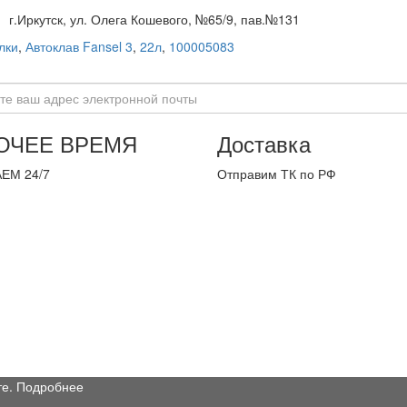
г.Иркутск, ул. Олега Кошевого, №65/9, пав.№131
лки
,
Автоклав Fansel 3
,
22л
,
100005083
ОЧЕЕ ВРЕМЯ
Доставка
ЕМ 24/7
Отправим ТК по РФ
те.
Подробнее