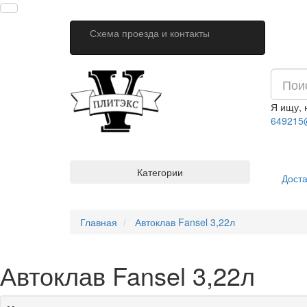
Схема проезда и контакты
Я ищу,
649215
Категории
Доста
Главная
Автоклав Fansel 3,22л
Автоклав Fansel 3,22л