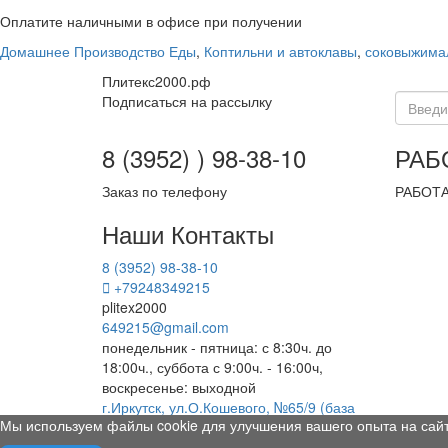
Оплатите наличными в офисе при получении
Домашнее Производство Еды
,
Коптильни и автоклавы
,
соковыжима
Плитекс2000.рф
Подписаться на рассылку
8 (3952) ) 98-38-10
РАБ
Заказ по телефону
РАБОТА
Наши Контакты
8 (3952) 98-38-10
+79248349215
plitex2000
649215@gmail.com
понедельник - пятница: с 8:30ч. до
18:00ч., суббота с 9:00ч. - 16:00ч,
воскресенье: выходной
г.Иркутск, ул.О.Кошевого, №65/9 (база
Мы используем файлы cookie для улучшения вашего опыта на сай
"Иркутскстройоптторг"), пав.№131