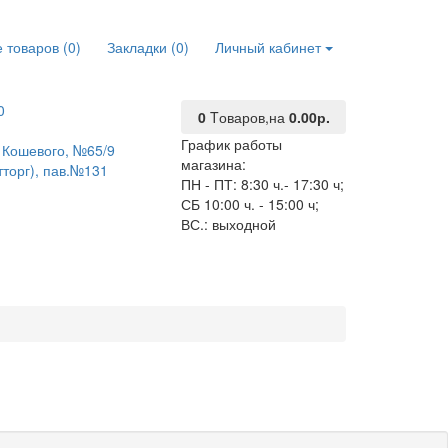
 товаров (0)
Закладки (0)
Личный кабинет
0
0
Tоваров,
на
0.00р.
График работы
О. Кошевого, №65/9
магазина:
тторг), пав.№131
ПН - ПТ: 8:30 ч.- 17:30 ч;
СБ 10:00 ч. - 15:00 ч;
ВС.: выходной