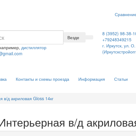
Сравнение
8 (3952) 98-38-1
Везде
+79248349215
г. Иркутск, ул. 
 например,
дистиллятор
(Иркутскстройоп
@gmail.com
вка
Контакты и схемы проезда
Информация
Статьи
я в/д акриловая Gloss 14кг
Интерьерная в/д акриловая