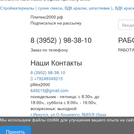
Стройматериалы ( сухие смеси
,
ВДК краски
,
шпатлевки )
,
ВДК крас
Плитекс2000.рф
Подписаться на рассылку
8 (3952) ) 98-38-10
РАБ
Заказ по телефону
РАБОТА
Наши Контакты
8 (3952) 98-38-10
+79248349215
plitex2000
649215@gmail.com
понедельник - пятница: с 8:30ч. до
18:00ч., суббота с 9:00ч. - 16:00ч,
воскресенье: выходной
г.Иркутск, ул.О.Кошевого, №65/9 (база
Мы используем файлы cookie для улучшения вашего опыта на сай
"Иркутскстройоптторг"), пав.№131
Организация: ИП Литвиненко Галина
Принять