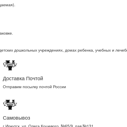
цаемая).
аковке.
етских дошкольных учреждениях, домах ребенка, учебных и лечеб
Доставка Почтой
Отправим посылку почтой России
Самовывоз
г.Иркутск, ул. Олега Кошевого, №65/9, пав.№131