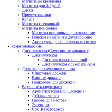
Магнитные крепления
Магниты для бейджей
Диски
Прямоугольники
Кольца
Магниты с зенковкой
Магниты поисковые
Магниты поисковые односторонние
Поисковые магниты двусторонние
Аксессуары для поисковых магнитов
самогоноварение
Дистилляторы (Самогонные аппараты)
Дистилляторы
Дистилляторы с колонной
Дистилляторы с сухопарником
Дрожжи для самогонов и вина
Спиртовые дрожжи
Винные дрожжи
Подкормки для дрожжей
Вкусовые концентраты
Ароматизаторы Etol Словения)
Дубовые чипсы
Наборы для настоек
Эссенции
Сок .Квас.Меласса