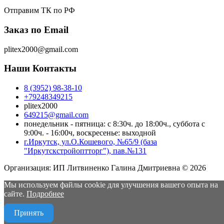
Отправим ТК по РФ
Заказ по Email
plitex2000@gmail.com
Наши Контакты
8 (3952) 98-38-10
+79248349215
plitex2000
649215@gmail.com
понедельник - пятница: с 8:30ч. до 18:00ч., суббота с
9:00ч. - 16:00ч, воскресенье: выходной
г.Иркутск, ул.О.Кошевого, №65/9 (база
"Иркутскстройоптторг"), пав.№131
Организация: ИП Литвиненко Галина Дмитриевна © 2026
Мы используем файлы cookie для улучшения вашего опыта на
О компании
сайте.
Подробнее
Доставка в день заказа
Политика конфиденциальности
Принять
Пользовательское соглашение