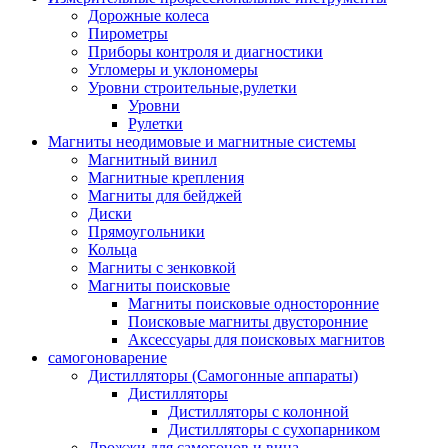
Дорожные колеса
Пирометры
Приборы контроля и диагностики
Угломеры и уклономеры
Уровни строительные,рулетки
Уровни
Рулетки
Магниты неодимовые и магнитные системы
Магнитный винил
Магнитные крепления
Магниты для бейджей
Диски
Прямоугольники
Кольца
Магниты с зенковкой
Магниты поисковые
Магниты поисковые односторонние
Поисковые магниты двусторонние
Аксессуары для поисковых магнитов
самогоноварение
Дистилляторы (Самогонные аппараты)
Дистилляторы
Дистилляторы с колонной
Дистилляторы с сухопарником
Дрожжи для самогонов и вина