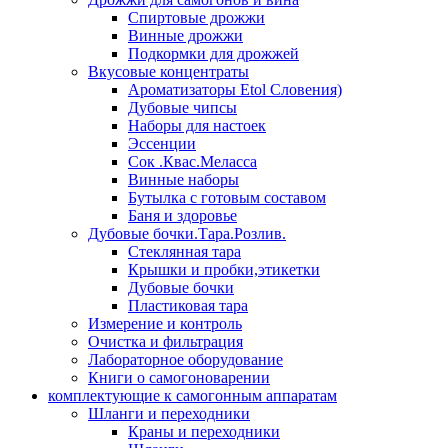
Спиртовые дрожжи
Винные дрожжи
Подкормки для дрожжей
Вкусовые концентраты
Ароматизаторы Etol Словения)
Дубовые чипсы
Наборы для настоек
Эссенции
Сок .Квас.Меласса
Винные наборы
Бутылка с готовым составом
Баня и здоровье
Дубовые бочки.Тара.Розлив.
Стеклянная тара
Крышки и пробки,этикетки
Дубовые бочки
Пластиковая тара
Измерение и контроль
Очистка и фильтрация
Лабораторное оборудование
Книги о самогоноварении
комплектующие к самогонным аппаратам
Шланги и переходники
Краны и переходники