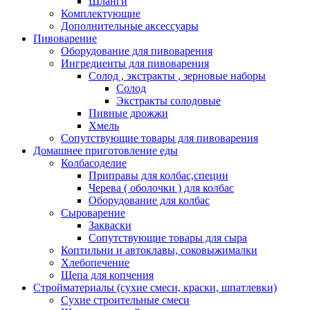
Шланги
Комплектующие
Дополнительные аксессуары
Пивоварение
Оборудование для пивоварения
Ингредиенты для пивоварения
Солод , экстракты , зерновые наборы
Солод
Экстракты солодовые
Пивные дрожжи
Хмель
Сопутствующие товары для пивоварения
Домашнее приготовление еды
Колбасоделие
Приправы для колбас,специи
Черева ( оболочки ) для колбас
Оборудование для колбас
Сыроварение
Закваски
Сопутствующие товары для сыра
Коптильни и автоклавы, соковыжималки
Хлебопечение
Щепа для копчения
Стройматериалы (сухие смеси, краски, шпатлевки)
Сухие строительные смеси