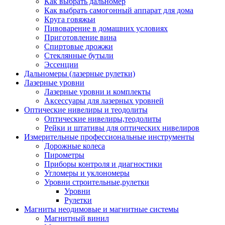
Как выбрать дальномер
Как выбрать самогонный аппарат для дома
Круга говяжьи
Пивоварение в домашних условиях
Приготовление вина
Спиртовые дрожжи
Стеклянные бутыли
Эссенции
Дальномеры (лазерные рулетки)
Лазерные уровни
Лазерные уровни и комплекты
Аксессуары для лазерных уровней
Оптические нивелиры и теодолиты
Оптические нивелиры,теодолиты
Рейки и штативы для оптических нивелиров
Измерительные профессиональные инструменты
Дорожные колеса
Пирометры
Приборы контроля и диагностики
Угломеры и уклономеры
Уровни строительные,рулетки
Уровни
Рулетки
Магниты неодимовые и магнитные системы
Магнитный винил