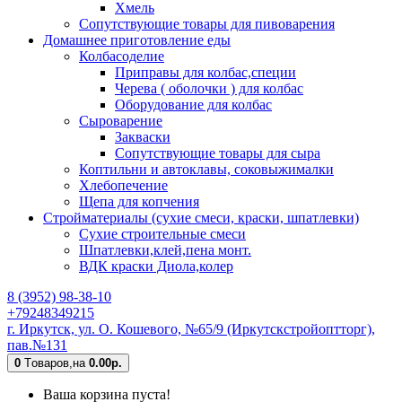
Хмель
Сопутствующие товары для пивоварения
Домашнее приготовление еды
Колбасоделие
Приправы для колбас,специи
Черева ( оболочки ) для колбас
Оборудование для колбас
Сыроварение
Закваски
Сопутствующие товары для сыра
Коптильни и автоклавы, соковыжималки
Хлебопечение
Щепа для копчения
Стройматериалы (сухие смеси, краски, шпатлевки)
Сухие строительные смеси
Шпатлевки,клей,пена монт.
ВДК краски Диола,колер
8 (3952) 98-38-10
+79248349215
г. Иркутск, ул. О. Кошевого, №65/9 (Иркутскстройоптторг),
пав.№131
0
Tоваров,
на
0.00р.
Ваша корзина пуста!