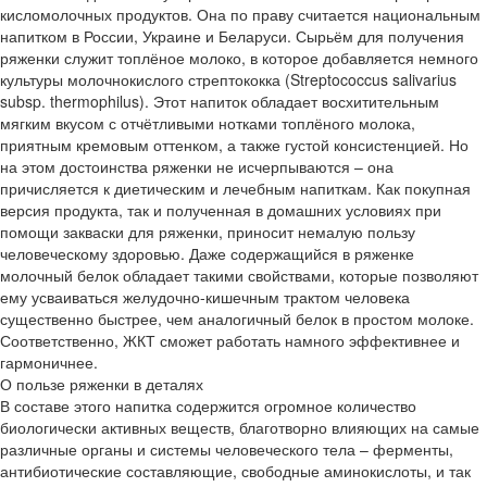
кисломолочных продуктов. Она по праву считается национальным
напитком в России, Украине и Беларуси. Сырьём для получения
ряженки служит топлёное молоко, в которое добавляется немного
культуры молочнокислого стрептококка (Streptococcus salivarius
subsp. thermophilus). Этот напиток обладает восхитительным
мягким вкусом с отчётливыми нотками топлёного молока,
приятным кремовым оттенком, а также густой консистенцией. Но
на этом достоинства ряженки не исчерпываются – она
причисляется к диетическим и лечебным напиткам. Как покупная
версия продукта, так и полученная в домашних условиях при
помощи закваски для ряженки, приносит немалую пользу
человеческому здоровью. Даже содержащийся в ряженке
молочный белок обладает такими свойствами, которые позволяют
ему усваиваться желудочно-кишечным трактом человека
существенно быстрее, чем аналогичный белок в простом молоке.
Соответственно, ЖКТ сможет работать намного эффективнее и
гармоничнее.
О пользе ряженки в деталях
В составе этого напитка содержится огромное количество
биологически активных веществ, благотворно влияющих на самые
различные органы и системы человеческого тела – ферменты,
антибиотические составляющие, свободные аминокислоты, и так