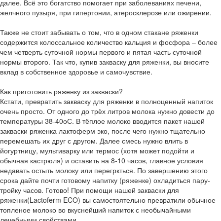
далее. Всё это богатство помогает при заболеваниях печени,
желчного пузыря, при гипертонии, атеросклерозе или ожирении.
Также не стоит забывать о том, что в одном стакане ряженки
содержится колоссальное количество кальция и фосфора – более
чем четверть суточной нормы первого и пятая часть суточной
нормы второго. Так что, купив закваску для ряженки, вы вносите
вклад в собственное здоровье и самочувствие.
Как приготовить ряженку из закваски?
Кстати, превратить закваску для ряженки в полноценный напиток
очень просто. От одного до трёх литров молока нужно довести до
температуры 38-40оС. В тёплое молоко вводится пакет нашей
закваски ряженка лактоферм эко, после чего нужно тщательно
перемешать их друг с другом. Далее смесь нужно влить в
йогуртницу, мультиварку или термос (хотя может подойти и
обычная кастрюля) и оставить на 8-10 часов, главное условия
недавать остыть молоку или перегркться. По завершению этого
срока дайте почти готовому напитку (ряженке) охладиться пару-
тройку часов. Готово! При помощи нашей закваски для
ряженки(Lactoferm ECO) вы самостоятельно превратили обычное
топленое молоко во вкуснейший напиток с необычайными
лечебными свойствами.