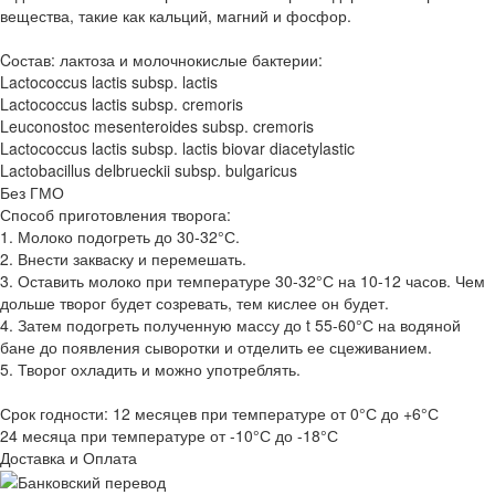
вещества, такие как кальций, магний и фосфор.
Cостав: лактоза и молочнокислые бактерии:
Lactococcus lactis subsp. lactis
Lactococcus lactis subsp. cremoris
Leuconostoc mesenteroides subsp. cremoris
Lactococcus lactis subsp. lactis biovar diacetylastic
Lactobacillus delbrueckii subsp. bulgaricus
Без ГМО
Способ приготовления творога:
1. Молоко подогреть до 30-32°С.
2. Внести закваску и перемешать.
3. Оставить молоко при температуре 30-32°С на 10-12 часов. Чем
дольше творог будет созревать, тем кислее он будет.
4. Затем подогреть полученную массу до t 55-60°С на водяной
бане до появления сыворотки и отделить ее сцеживанием.
5. Творог охладить и можно употреблять.
Срок годности: 12 месяцев при температуре от 0°С до +6°С
24 месяца при температуре от -10°С до -18°С
Доставка и Оплата