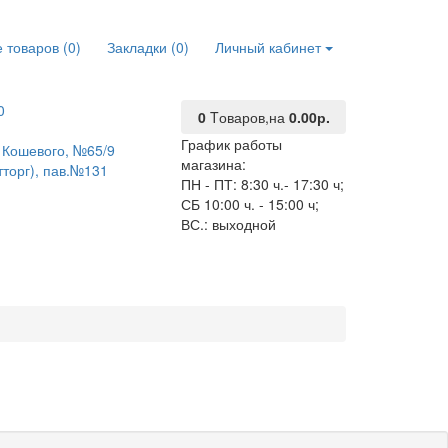
 товаров (0)
Закладки (0)
Личный кабинет
0
0
Tоваров,
на
0.00р.
График работы
О. Кошевого, №65/9
магазина:
тторг), пав.№131
ПН - ПТ: 8:30 ч.- 17:30 ч;
СБ 10:00 ч. - 15:00 ч;
ВС.: выходной