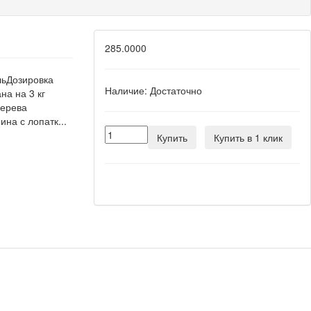
285.0000
льДозировка
Наличие:
Достаточно
на на 3 кг
черева
на с лопатк...
Купить
Купить в 1 клик