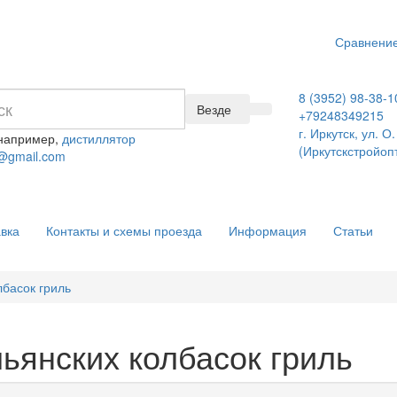
Сравнение
8 (3952) 98-38-1
Везде
+79248349215
г. Иркутск, ул. 
 например,
дистиллятор
(Иркутскстройоп
@gmail.com
вка
Контакты и схемы проезда
Информация
Статьи
лбасок гриль
ьянских колбасок гриль