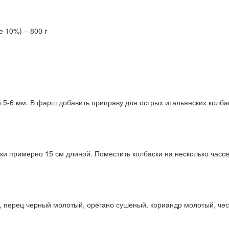
 10%) – 800 г
й 5-6 мм. В фарш добавить приправу для острых итальянских колб
и примерно 15 см длиной. Поместить колбаски на несколько часо
й, перец черный молотый, орегано сушеный, кориандр молотый, ч