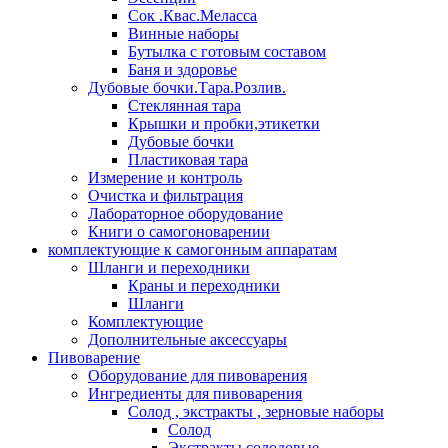
Сок .Квас.Меласса
Винные наборы
Бутылка с готовым составом
Баня и здоровье
Дубовые бочки.Тара.Розлив.
Стеклянная тара
Крышки и пробки,этикетки
Дубовые бочки
Пластиковая тара
Измерение и контроль
Очистка и фильтрация
Лабораторное оборудование
Книги о самогоноварении
комплектующие к самогонным аппаратам
Шланги и переходники
Краны и переходники
Шланги
Комплектующие
Дополнительные аксессуары
Пивоварение
Оборудование для пивоварения
Ингредиенты для пивоварения
Солод , экстракты , зерновые наборы
Солод
Экстракты солодовые