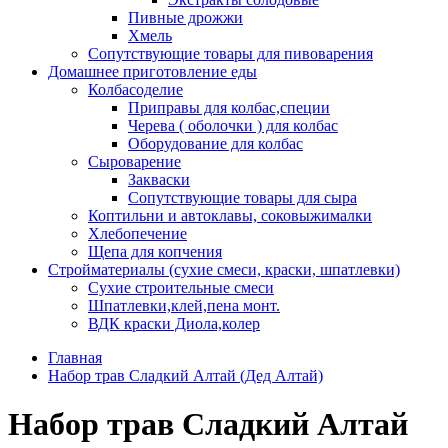
Пивные дрожжи
Хмель
Сопутствующие товары для пивоварения
Домашнее приготовление еды
Колбасоделие
Приправы для колбас,специи
Черева ( оболочки ) для колбас
Оборудование для колбас
Сыроварение
Закваски
Сопутствующие товары для сыра
Коптильни и автоклавы, соковыжималки
Хлебопечение
Щепа для копчения
Стройматериалы (сухие смеси, краски, шпатлевки)
Сухие строительные смеси
Шпатлевки,клей,пена монт.
ВДК краски Диола,колер
Главная
Набор трав Сладкий Алтай (Дед Алтай)
Набор трав Сладкий Алтай