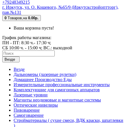
+79248349215
г. Иркутск, ул. О. Кошевого, №65/9 (Иркутскстройоптторг),
пав.№131
0
Tоваров,
на
0.00р.
Ваша корзина пуста!
График работы магазина:
ПН - ПТ: 8:30 ч.- 17:30 ч;
СБ 10:00 ч. - 15:00 ч; ВС.: выходной
Везде
Везде
Дальномеры (лазерные рулетки)
Домашнее Производство Еды
Измерительные профессиональные инструменты
Комплектующие для самогонных аппаратов
Лазерные уровни
Магниты неодимовые и магнитные системы
Оптические нивелиры
Пивоварение
Самоговарение
Стройматериалы ( сухие смеси, ВДК краски, шпатлевки
)