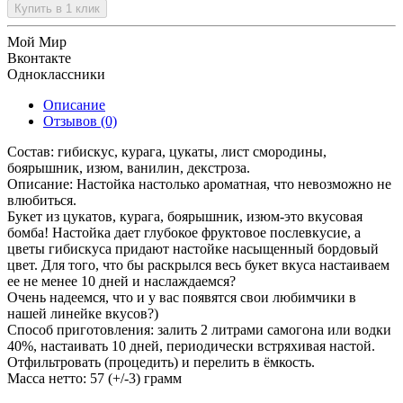
Купить в 1 клик
Мой Мир
Вконтакте
Одноклассники
Описание
Отзывов (0)
Состав: гибискус, курага, цукаты, лист смородины,
боярышник, изюм, ванилин, декстроза.
Описание: Настойка настолько ароматная, что невозможно не
влюбиться.
Букет из цукатов, курага, боярышник, изюм-это вкусовая
бомба! Настойка дает глубокое фруктовое послевкусие, а
цветы гибискуса придают настойке насыщенный бордовый
цвет. Для того, что бы раскрылся весь букет вкуса настаиваем
ее не менее 10 дней и наслаждаемся?
Очень надеемся, что и у вас появятся свои любимчики в
нашей линейке вкусов?)
Способ приготовления: залить 2 литрами самогона или водки
40%, настаивать 10 дней, периодически встряхивая настой.
Отфильтровать (процедить) и перелить в ёмкость.
Масса нетто: 57 (+/-3) грамм