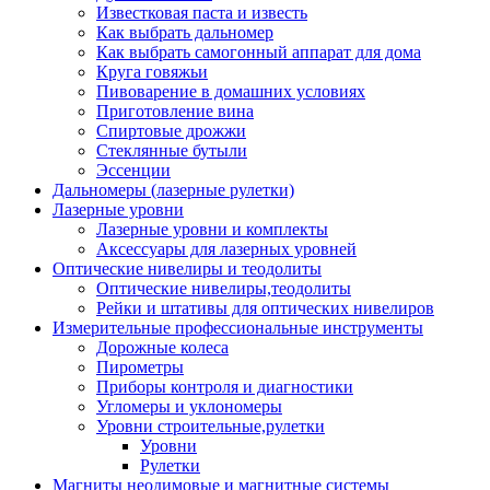
Известковая паста и известь
Как выбрать дальномер
Как выбрать самогонный аппарат для дома
Круга говяжьи
Пивоварение в домашних условиях
Приготовление вина
Спиртовые дрожжи
Стеклянные бутыли
Эссенции
Дальномеры (лазерные рулетки)
Лазерные уровни
Лазерные уровни и комплекты
Аксессуары для лазерных уровней
Оптические нивелиры и теодолиты
Оптические нивелиры,теодолиты
Рейки и штативы для оптических нивелиров
Измерительные профессиональные инструменты
Дорожные колеса
Пирометры
Приборы контроля и диагностики
Угломеры и уклономеры
Уровни строительные,рулетки
Уровни
Рулетки
Магниты неодимовые и магнитные системы