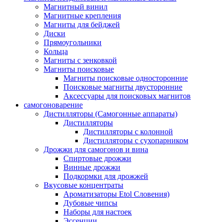
Магнитный винил
Магнитные крепления
Магниты для бейджей
Диски
Прямоугольники
Кольца
Магниты с зенковкой
Магниты поисковые
Магниты поисковые односторонние
Поисковые магниты двусторонние
Аксессуары для поисковых магнитов
самогоноварение
Дистилляторы (Самогонные аппараты)
Дистилляторы
Дистилляторы с колонной
Дистилляторы с сухопарником
Дрожжи для самогонов и вина
Спиртовые дрожжи
Винные дрожжи
Подкормки для дрожжей
Вкусовые концентраты
Ароматизаторы Etol Словения)
Дубовые чипсы
Наборы для настоек
Эссенции