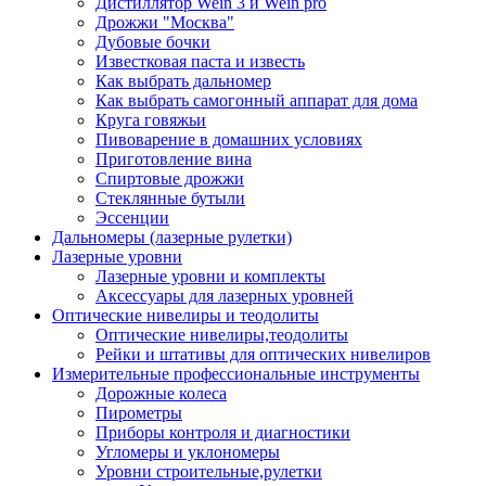
Дистиллятор Wein 3 и Wein pro
Дрожжи "Москва"
Дубовые бочки
Известковая паста и известь
Как выбрать дальномер
Как выбрать самогонный аппарат для дома
Круга говяжьи
Пивоварение в домашних условиях
Приготовление вина
Спиртовые дрожжи
Стеклянные бутыли
Эссенции
Дальномеры (лазерные рулетки)
Лазерные уровни
Лазерные уровни и комплекты
Аксессуары для лазерных уровней
Оптические нивелиры и теодолиты
Оптические нивелиры,теодолиты
Рейки и штативы для оптических нивелиров
Измерительные профессиональные инструменты
Дорожные колеса
Пирометры
Приборы контроля и диагностики
Угломеры и уклономеры
Уровни строительные,рулетки