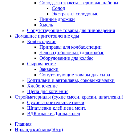
Солод , экстракты , зерновые наборы
Солод
Экстракты солодовые
Пивные дрожжи
Хмель
Сопутствующие товары для пивоварения
Домашнее приготовление еды
Колбасоделие
Приправы для колбас,специи
Черева ( оболочки ) для колбас
Оборудование для колбас
Сыроварение
Закваски
Сопутствующие товары для сыра
Коптильни и автоклавы, соковыжималки
Хлебопечение
Щепа для копчения
Стройматериалы (сухие смеси, краски, шпатлевки)
Сухие строительные смеси
Шпатлевки,клей,пена монт.
ВДК краски Диола,колер
Главная
Ирландский мох(50гр)