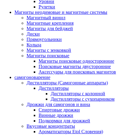
Уровни
Рулетки
Магниты неодимовые и магнитные системы
Магнитный винил
Магнитные крепления
Магниты для бейджей
Диски
Прямоугольники
Кольца
Магниты с зенковкой
Магниты поисковые
Магниты поисковые односторонние
Поисковые магниты двусторонние
Аксессуары для поисковых магнитов
самогоноварение
Дистилляторы (Самогонные аппараты)
Дистилляторы
Дистилляторы с колонной
Дистилляторы с сухопарником
Дрожжи для самогонов и вина
Спиртовые дрожжи
Винные дрожжи
Подкормки для дрожжей
Вкусовые концентраты
Ароматизаторы Etol Словения)