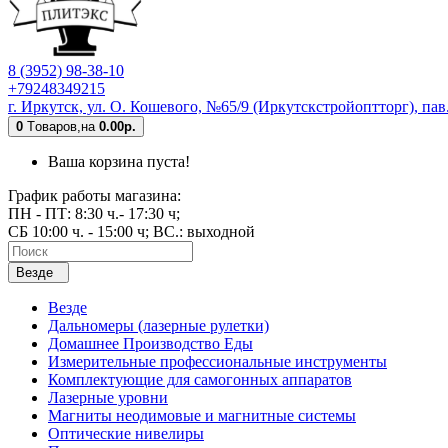
8 (3952) 98-38-10
+79248349215
г. Иркутск, ул. О. Кошевого, №65/9 (Иркутскстройоптторг), па
0
Tоваров,
на
0.00р.
Ваша корзина пуста!
График работы магазина:
ПН - ПТ: 8:30 ч.- 17:30 ч;
СБ 10:00 ч. - 15:00 ч; ВС.: выходной
Везде
Везде
Дальномеры (лазерные рулетки)
Домашнее Производство Еды
Измерительные профессиональные инструменты
Комплектующие для самогонных аппаратов
Лазерные уровни
Магниты неодимовые и магнитные системы
Оптические нивелиры