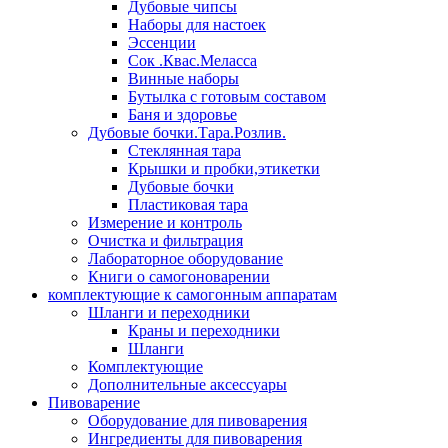
Дубовые чипсы
Наборы для настоек
Эссенции
Сок .Квас.Меласса
Винные наборы
Бутылка с готовым составом
Баня и здоровье
Дубовые бочки.Тара.Розлив.
Стеклянная тара
Крышки и пробки,этикетки
Дубовые бочки
Пластиковая тара
Измерение и контроль
Очистка и фильтрация
Лабораторное оборудование
Книги о самогоноварении
комплектующие к самогонным аппаратам
Шланги и переходники
Краны и переходники
Шланги
Комплектующие
Дополнительные аксессуары
Пивоварение
Оборудование для пивоварения
Ингредиенты для пивоварения