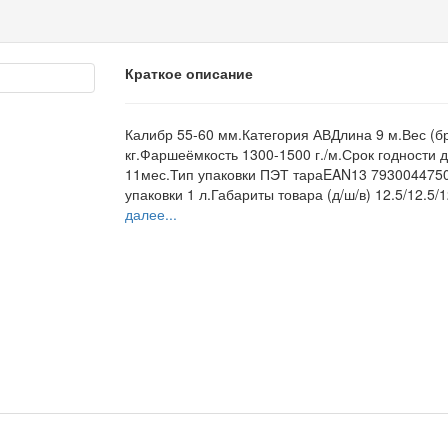
Краткое описание
Калибр 55-60 мм.Категория АВДлина 9 м.Вес (бр
кг.Фаршеёмкость 1300-1500 г./м.Срок годности д
11мес.Тип упаковки ПЭТ тараEAN13 79300447
упаковки 1 л.Габариты товара (д/ш/в) 12.5/12.5/12
далее...