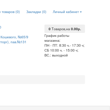
 товаров (0)
Закладки (0)
Личный кабинет
0
0
Tоваров,
на
0.00р.
График работы
О. Кошевого, №65/9
магазина:
тторг), пав.№131
ПН - ПТ: 8:30 ч.- 17:30 ч;
СБ 10:00 ч. - 15:00 ч;
ВС.: выходной