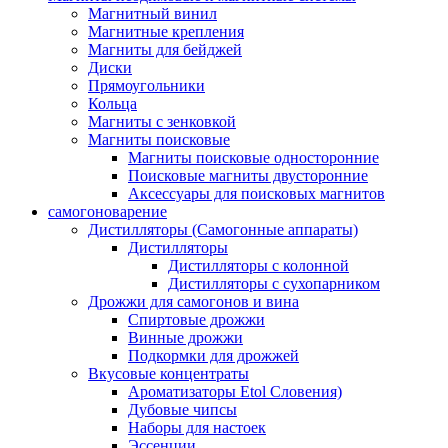
Магнитный винил
Магнитные крепления
Магниты для бейджей
Диски
Прямоугольники
Кольца
Магниты с зенковкой
Магниты поисковые
Магниты поисковые односторонние
Поисковые магниты двусторонние
Аксессуары для поисковых магнитов
самогоноварение
Дистилляторы (Самогонные аппараты)
Дистилляторы
Дистилляторы с колонной
Дистилляторы с сухопарником
Дрожжи для самогонов и вина
Спиртовые дрожжи
Винные дрожжи
Подкормки для дрожжей
Вкусовые концентраты
Ароматизаторы Etol Словения)
Дубовые чипсы
Наборы для настоек
Эссенции