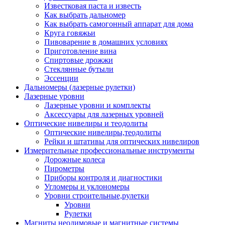
Известковая паста и известь
Как выбрать дальномер
Как выбрать самогонный аппарат для дома
Круга говяжьи
Пивоварение в домашних условиях
Приготовление вина
Спиртовые дрожжи
Стеклянные бутыли
Эссенции
Дальномеры (лазерные рулетки)
Лазерные уровни
Лазерные уровни и комплекты
Аксессуары для лазерных уровней
Оптические нивелиры и теодолиты
Оптические нивелиры,теодолиты
Рейки и штативы для оптических нивелиров
Измерительные профессиональные инструменты
Дорожные колеса
Пирометры
Приборы контроля и диагностики
Угломеры и уклономеры
Уровни строительные,рулетки
Уровни
Рулетки
Магниты неодимовые и магнитные системы