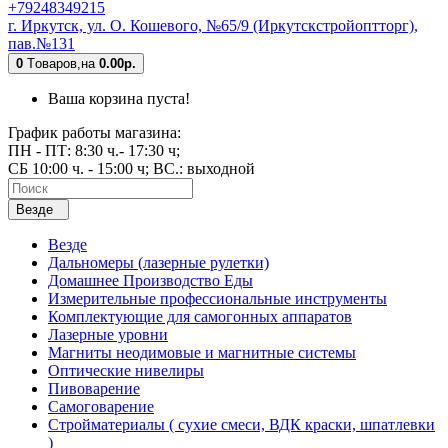
+79248349215
г. Иркутск, ул. О. Кошевого, №65/9 (Иркутскстройоптторг),
пав.№131
0
Tоваров,
на
0.00р.
Ваша корзина пуста!
График работы магазина:
ПН - ПТ: 8:30 ч.- 17:30 ч;
СБ 10:00 ч. - 15:00 ч; ВС.: выходной
Везде
Везде
Дальномеры (лазерные рулетки)
Домашнее Производство Еды
Измерительные профессиональные инструменты
Комплектующие для самогонных аппаратов
Лазерные уровни
Магниты неодимовые и магнитные системы
Оптические нивелиры
Пивоварение
Самоговарение
Стройматериалы ( сухие смеси, ВДК краски, шпатлевки
)