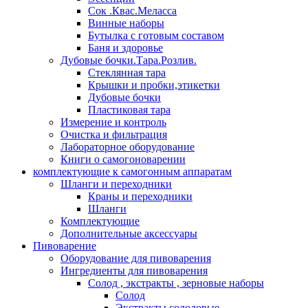
Сок .Квас.Меласса
Винные наборы
Бутылка с готовым составом
Баня и здоровье
Дубовые бочки.Тара.Розлив.
Стеклянная тара
Крышки и пробки,этикетки
Дубовые бочки
Пластиковая тара
Измерение и контроль
Очистка и фильтрация
Лабораторное оборудование
Книги о самогоноварении
комплектующие к самогонным аппаратам
Шланги и переходники
Краны и переходники
Шланги
Комплектующие
Дополнительные аксессуары
Пивоварение
Оборудование для пивоварения
Ингредиенты для пивоварения
Солод , экстракты , зерновые наборы
Солод
Экстракты солодовые