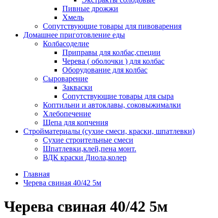
Пивные дрожжи
Хмель
Сопутствующие товары для пивоварения
Домашнее приготовление еды
Колбасоделие
Приправы для колбас,специи
Черева ( оболочки ) для колбас
Оборудование для колбас
Сыроварение
Закваски
Сопутствующие товары для сыра
Коптильни и автоклавы, соковыжималки
Хлебопечение
Щепа для копчения
Стройматериалы (сухие смеси, краски, шпатлевки)
Сухие строительные смеси
Шпатлевки,клей,пена монт.
ВДК краски Диола,колер
Главная
Черева свиная 40/42 5м
Черева свиная 40/42 5м