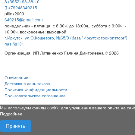
8 (3952) 98-38-10
+79248349215
plitex2000
649215@gmail.com
понедельник - пятница: с 8:30ч. до 18:00ч., суббота с 9:00ч. -
16:00ч, воскресенье: выходной
г.Иркутск, ул.О.Кошевого, №65/9 (база "Иркутскстройоптторг"),
пав.№131
Организация: ИП Литвиненко Галина Дмитриевна © 2026
О компании
Доставка в день заказа
Политика конфиденциальности
Пользовательское соглашение
Мы используем файлы cookie для улучшения вашего опыта на сайт
Подробнее
Принять