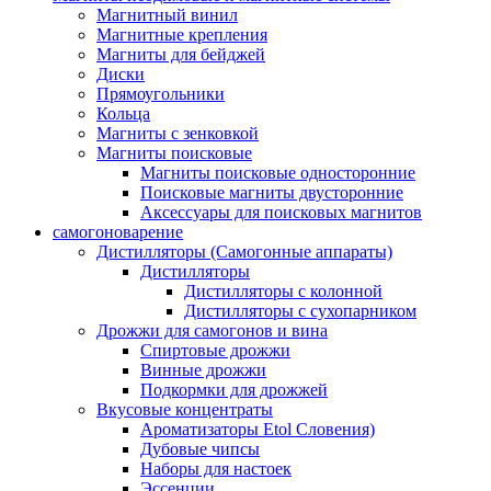
Магнитный винил
Магнитные крепления
Магниты для бейджей
Диски
Прямоугольники
Кольца
Магниты с зенковкой
Магниты поисковые
Магниты поисковые односторонние
Поисковые магниты двусторонние
Аксессуары для поисковых магнитов
самогоноварение
Дистилляторы (Самогонные аппараты)
Дистилляторы
Дистилляторы с колонной
Дистилляторы с сухопарником
Дрожжи для самогонов и вина
Спиртовые дрожжи
Винные дрожжи
Подкормки для дрожжей
Вкусовые концентраты
Ароматизаторы Etol Словения)
Дубовые чипсы
Наборы для настоек
Эссенции