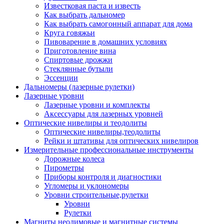
Известковая паста и известь
Как выбрать дальномер
Как выбрать самогонный аппарат для дома
Круга говяжьи
Пивоварение в домашних условиях
Приготовление вина
Спиртовые дрожжи
Стеклянные бутыли
Эссенции
Дальномеры (лазерные рулетки)
Лазерные уровни
Лазерные уровни и комплекты
Аксессуары для лазерных уровней
Оптические нивелиры и теодолиты
Оптические нивелиры,теодолиты
Рейки и штативы для оптических нивелиров
Измерительные профессиональные инструменты
Дорожные колеса
Пирометры
Приборы контроля и диагностики
Угломеры и уклономеры
Уровни строительные,рулетки
Уровни
Рулетки
Магниты неодимовые и магнитные системы