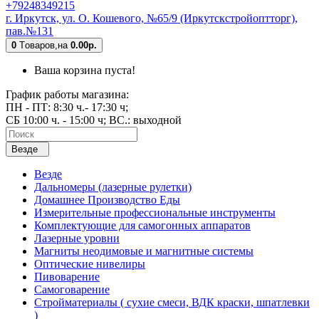
+79248349215
г. Иркутск, ул. О. Кошевого, №65/9 (Иркутскстройоптторг),
пав.№131
0
Tоваров,
на
0.00р.
Ваша корзина пуста!
График работы магазина:
ПН - ПТ: 8:30 ч.- 17:30 ч;
СБ 10:00 ч. - 15:00 ч; ВС.: выходной
Везде
Везде
Дальномеры (лазерные рулетки)
Домашнее Производство Еды
Измерительные профессиональные инструменты
Комплектующие для самогонных аппаратов
Лазерные уровни
Магниты неодимовые и магнитные системы
Оптические нивелиры
Пивоварение
Самоговарение
Стройматериалы ( сухие смеси, ВДК краски, шпатлевки
)