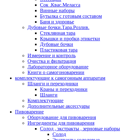
Сок .Квас.Меласса
Винные наборы
Бутылка с готовым составом
Баня и здоровье
Дубовые бочки.Тара.Розлив.
Стеклянная тара
Крышки и пробки,этикетки
Дубовые бочки
Пластиковая тара
Измерение и контроль
Очистка и фильтрация
Лабораторное оборудование
Книги о самогоноварении
комплектующие к самогонным аппаратам
Шланги и переходники
Краны и переходники
Шланги
Комплектующие
Дополнительные аксессуары
Пивоварение
Оборудование для пивоварения
Ингредиенты для пивоварения
Солод , экстракты , зерновые наборы
Солод
Экстракты солодовые