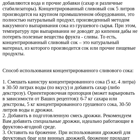
добавляются вода и прочие добавки (сахар и различные
стабилизаторы). Концентрированный сливовый сок 5 литров
производится на крупном промышленном оборудовании, это
полностью натуральный продукт, произведенный методом
вакуумного выпаривания сока из грушевого сырья. При этом,
температуру при выпаривании не доводят до кипения дабы не
потерять полезные вещества фрукта - сливы. То есть,
концентрированный сливовый сок – это натуральный
материал, из которого производится сок или прочие пищевые
продукты.
Способ использования концентрированного сливового сока:
1. Смешать канистру концентрированного сока (5 кг, 4 литра)
в 30-50 литрах воды (по вкусу) и добавить сахар (либо
декстрозу). Ориентировочная пропорция (может варьировать
в зависимости от Ваших рецептов): 6-7 кг сахара или
декстрозы, 5 кг концентрированного грушевого сока, 30-50
литров воды и дрожжи.
2. Добавить в подготовленную смесь дрожжи. Рекомендуем
Вам добавить специальные дрожжи, идеально работающие в
фруктово-ягодной среде.
3. Оставить на брожение. При использовании дрожжей для
фруктовых браг или винных дрожжей, брожение проходит