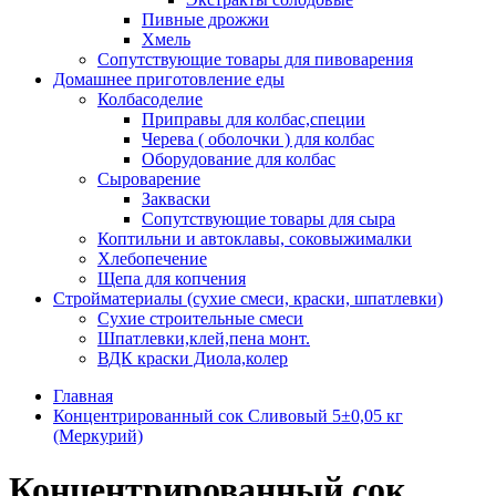
Пивные дрожжи
Хмель
Сопутствующие товары для пивоварения
Домашнее приготовление еды
Колбасоделие
Приправы для колбас,специи
Черева ( оболочки ) для колбас
Оборудование для колбас
Сыроварение
Закваски
Сопутствующие товары для сыра
Коптильни и автоклавы, соковыжималки
Хлебопечение
Щепа для копчения
Стройматериалы (сухие смеси, краски, шпатлевки)
Сухие строительные смеси
Шпатлевки,клей,пена монт.
ВДК краски Диола,колер
Главная
Концентрированный сок Сливовый 5±0,05 кг
(Меркурий)
Концентрированный сок