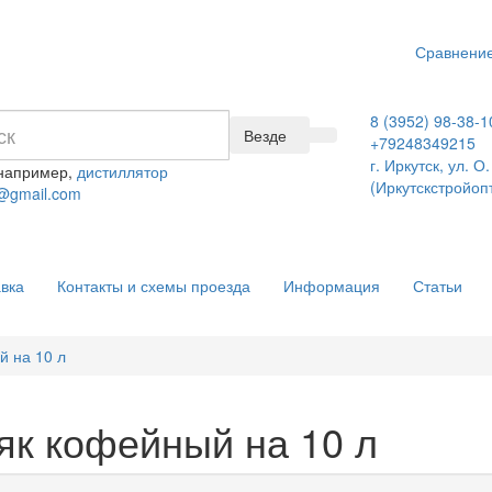
Сравнение
8 (3952) 98-38-1
Везде
+79248349215
г. Иркутск, ул. 
 например,
дистиллятор
(Иркутскстройоп
@gmail.com
вка
Контакты и схемы проезда
Информация
Статьи
й на 10 л
як кофейный на 10 л