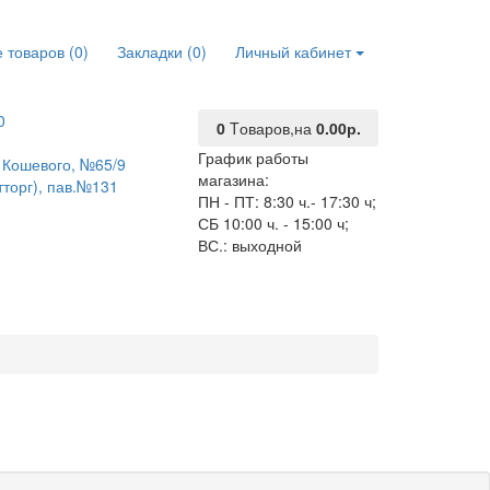
 товаров (0)
Закладки (0)
Личный кабинет
0
0
Tоваров,
на
0.00р.
График работы
О. Кошевого, №65/9
магазина:
тторг), пав.№131
ПН - ПТ: 8:30 ч.- 17:30 ч;
СБ 10:00 ч. - 15:00 ч;
ВС.: выходной