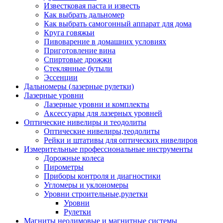
Известковая паста и известь
Как выбрать дальномер
Как выбрать самогонный аппарат для дома
Круга говяжьи
Пивоварение в домашних условиях
Приготовление вина
Спиртовые дрожжи
Стеклянные бутыли
Эссенции
Дальномеры (лазерные рулетки)
Лазерные уровни
Лазерные уровни и комплекты
Аксессуары для лазерных уровней
Оптические нивелиры и теодолиты
Оптические нивелиры,теодолиты
Рейки и штативы для оптических нивелиров
Измерительные профессиональные инструменты
Дорожные колеса
Пирометры
Приборы контроля и диагностики
Угломеры и уклономеры
Уровни строительные,рулетки
Уровни
Рулетки
Магниты неодимовые и магнитные системы