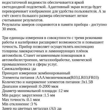
недостаточной видимости обеспечивается яркой
светодиодной подсветкой. Адаптивный экран всегда будет
переворачивает изображение для удобства пользователя. А за
счёт своего большого размера обеспечивает легкое
считывание результатов.
Результаты замеров сохраняются в памяти прибора - доступно
30 ячеек.
Три единицы измерения в совокупности с тремя режимами
работы и калибровки расширяют возможности и повышают
точность. Прибор позволяет осуществлять инспекцию
толщины лакокрасочных и ламинирующих плёнок
автомобиля. Станет незаменимым помощников в
автомобилестроении, металлообработке, химической
промышленности и сферы услуг.
Самокалибровка :да
Принцип измерения :комбинированный
Элементы питания :AAA/мизинчиковая(R03;LR03;FR03)
Количество и напряжение элементов питания :3х1.5B
Диапазон измерений :0-2000 мкм
Диаметр минимальной площади :12 мм
Min радиус закругления :1.5 мм
Max точность :0.1 мкм
Min отклонение :3 %
Замер на цветных металлах (Al) :да