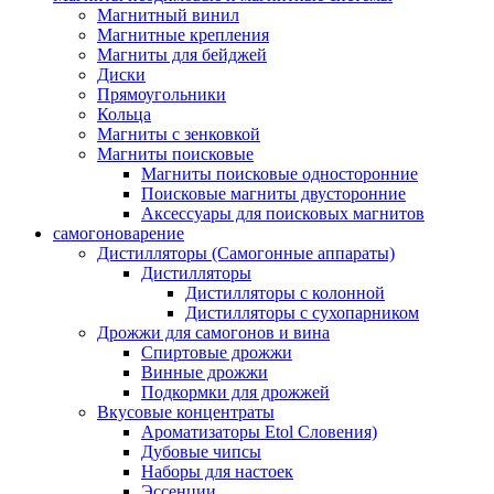
Магнитный винил
Магнитные крепления
Магниты для бейджей
Диски
Прямоугольники
Кольца
Магниты с зенковкой
Магниты поисковые
Магниты поисковые односторонние
Поисковые магниты двусторонние
Аксессуары для поисковых магнитов
самогоноварение
Дистилляторы (Самогонные аппараты)
Дистилляторы
Дистилляторы с колонной
Дистилляторы с сухопарником
Дрожжи для самогонов и вина
Спиртовые дрожжи
Винные дрожжи
Подкормки для дрожжей
Вкусовые концентраты
Ароматизаторы Etol Словения)
Дубовые чипсы
Наборы для настоек
Эссенции