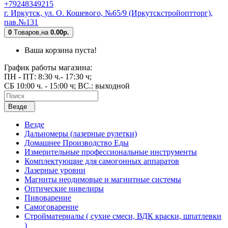
+79248349215
г. Иркутск, ул. О. Кошевого, №65/9 (Иркутскстройоптторг),
пав.№131
0
Tоваров,
на
0.00р.
Ваша корзина пуста!
График работы магазина:
ПН - ПТ: 8:30 ч.- 17:30 ч;
СБ 10:00 ч. - 15:00 ч; ВС.: выходной
Везде
Везде
Дальномеры (лазерные рулетки)
Домашнее Производство Еды
Измерительные профессиональные инструменты
Комплектующие для самогонных аппаратов
Лазерные уровни
Магниты неодимовые и магнитные системы
Оптические нивелиры
Пивоварение
Самоговарение
Стройматериалы ( сухие смеси, ВДК краски, шпатлевки
)