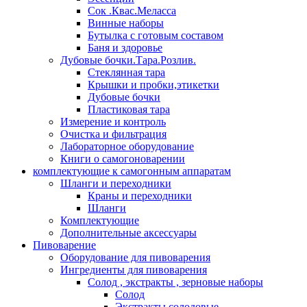
Сок .Квас.Меласса
Винные наборы
Бутылка с готовым составом
Баня и здоровье
Дубовые бочки.Тара.Розлив.
Стеклянная тара
Крышки и пробки,этикетки
Дубовые бочки
Пластиковая тара
Измерение и контроль
Очистка и фильтрация
Лабораторное оборудование
Книги о самогоноварении
комплектующие к самогонным аппаратам
Шланги и переходники
Краны и переходники
Шланги
Комплектующие
Дополнительные аксессуары
Пивоварение
Оборудование для пивоварения
Ингредиенты для пивоварения
Солод , экстракты , зерновые наборы
Солод
Экстракты солодовые