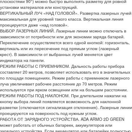
плоскостями 90°) можно быстро выполнять разметку для ровной
установки материалов или конструкций.
ВЕРТИКАЛЬНЫЙ ЛУЧ «НАД ГОЛОВОЙ». Развертка лазерных лучей
максимальная для уровней такого класса. Вертикальная линия
проецируется даже «над головой».
ВЫБОР ЛАЗЕРНЫХ ЛИНИЙ. Лазерные линии можно отключать в
зависимости от потребности или для экономии заряда батарей.
Переключение осуществляется всего одной кнопкой: горизонталь,
вертикаль или их пересечение под прямым углом (лазерный
крест). В зависимости от выбранных лучей меняется цвет
индикатора на панели.
РЕЖИМ РАБОТЫ С ПРИЕМНИКОМ. Дальность работы прибора
составляет 20 метров, позволяет использовать его в значительных
по площади помещениях. Режим работы с приемником лазерного
луча увеличивает рабочее расстояние до 70 метров. Режим
используется при ярком освещении или на большем расстоянии.
РЕЖИМ РАБОТЫ ПОД НАКЛОНОМ. При длительном нажатии на
кнопку выбора линий появляется возможность для наклонной
разметки (отключается сигнализация отклонения). Лазерные линии
проецируются на поверхность под нужным углом.
РАБОТА ОТ ЗАРЯДНОГО УСТРОЙСТВА. ADA ARMO 2D GREEN
может работать от обычных батареек, аккумуляторов или
зарядного устройства. Если аккумулятор или батарейки полностью